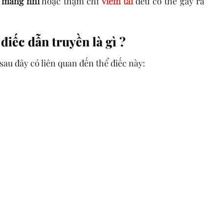
g màng nhĩ
hoặc thậm chí
viêm tai
đều có thể gây ra
iếc dẫn truyền là gì ?
au đây có liên quan đến thể điếc này: