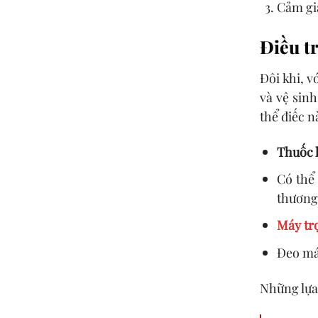
Cảm giá
Điều tr
Đôi khi, 
và vệ sin
thể điếc n
Thuốc 
Có thể
thương
Máy tr
Đeo má
Những lựa 