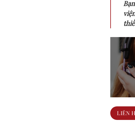
Bạn
việ
thi
LIÊN 