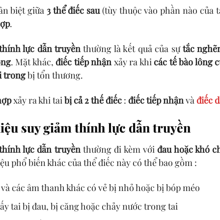
ân biệt giữa
3 thể điếc sau
(tùy thuộc vào phần nào của ta
hợp
.
thính lực dẫn truyền
thường là kết quả của sự
tắc nghẽn
ong
. Mặt khác,
điếc tiếp nhận
xảy ra khi
các tế bào lông c
i trong
bị tổn thương.
hợp
xảy ra khi tai
bị cả 2 thế điếc
:
điếc tiếp nhận
và
điếc 
hiệu suy giảm thính lực dẫn truyền
thính lực dẫn truyền
thường đi kèm với
đau hoặc khó c
ệu phổ biến khác của thể điếc này có thể bao gồm :
 và các âm thanh khác có vẻ bị nhỏ hoặc bị bóp méo
y tai bị đau, bị căng hoặc chảy nước trong tai