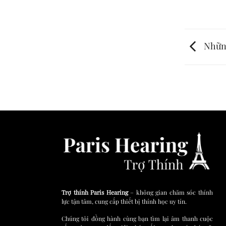
Những
Trợ thính Paris Hearing
– không gian chăm sóc thính
lực tận tâm, cung cấp thiết bị thính học uy tín.
Chúng tôi đồng hành cùng bạn tìm lại âm thanh cuộc