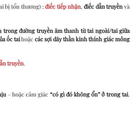
i bị tổn thương) :
điếc tiếp nhận
,
điếc dẫn truyền
và
 trong đường truyền âm thanh từ tai ngoài/tai giữa
ủa ốc tai
hoặc
các sợi dây thần kinh thính giác mỏng
dẫn truyền
.
hịu
– hoặc cảm giác
“có gì đó không ổn” ở trong tai
.