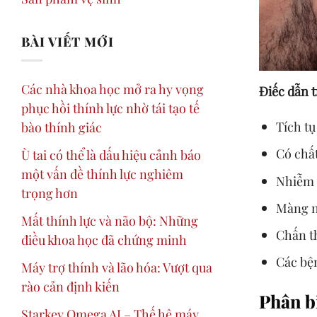
BÀI VIẾT MỚI
Các nhà khoa học mở ra hy vọng
Điếc dẫn 
phục hồi thính lực nhờ tái tạo tế
Tích tụ
bào thính giác
Có chất
Ù tai có thể là dấu hiệu cảnh báo
một vấn đề thính lực nghiêm
Nhiễm t
trọng hơn
Màng nh
Mất thính lực và não bộ: Những
Chấn t
điều khoa học đã chứng minh
Các bệ
Máy trợ thính và lão hóa: Vượt qua
rào cản định kiến
Phân bi
Starkey Omega AI – Thế hệ máy