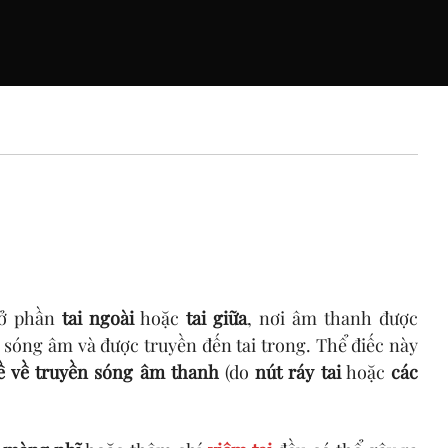
 ở phần
tai ngoài
hoặc
tai giữa
, nơi âm thanh được
sóng âm và được truyền đến tai trong. Thể điếc này
ề về truyền sóng âm thanh
(do
nút ráy tai
hoặc
các