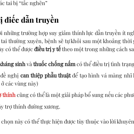
c tai bị “tắc nghẽn”
ị điếc dẫn truyền
với những trường hợp suy giảm thính lực dẫn truyền ít n
h tai thường xuyên, bệnh sẽ tự khỏi sau một khoảng thờ
ày có thể được
điều trị y tế
theo một trong những cách sa
kháng sinh
và
thuốc chống nấm
có thể điều trị tình trạn
 đề nghị
can thiệp phẫu thuật
để tạo hình vá màng nhĩ h
 ở các vùng này)
ợ thính
cũng có thể là một giải pháp bổ sung nếu các phư
y trợ thính đường xương.
chọn này có thể thực hiện được tùy thuộc vào lời khuyên,