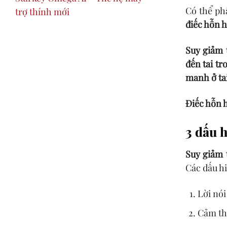
Có thể ph
trợ thính mới
điếc hỗn 
Suy giảm 
đến tai tr
manh ở ta
Điếc hỗn 
3 dấu 
Suy giảm 
Các dấu hi
Lời nói
Cảm thấ