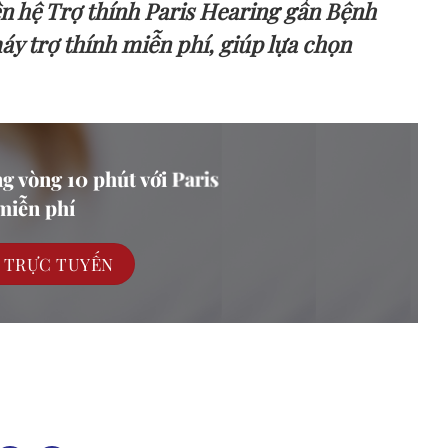
iên hệ Trợ thính Paris Hearing gần Bệnh
áy trợ thính miễn phí, giúp lựa chọn
ng vòng 10 phút với Paris
iễn phí
C TRỰC TUYẾN