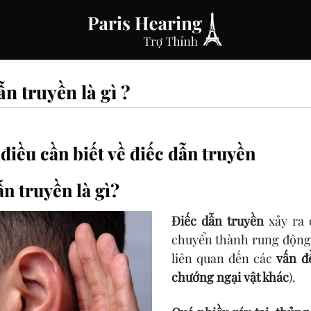
ẫn truyền là gì ?
điều cần biết về điếc dẫn truyền
n truyền là gì?
Điếc dẫn truyền
xảy ra
chuyển thành rung động 
liên quan đến các
vấn đ
chướng ngại vật khác
).