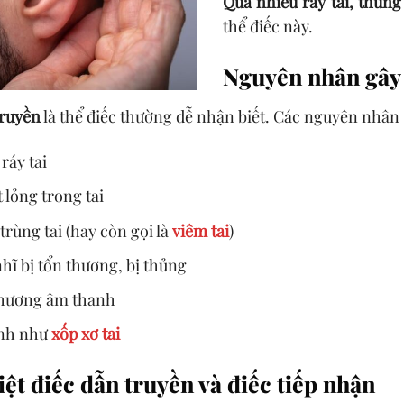
Quá nhiều ráy tai, thủn
thể điếc này.
Nguyên nhân gây đ
truyền
là thể điếc thường dễ nhận biết. Các nguyên nhân s
 ráy tai
 lỏng trong tai
rùng tai (hay còn gọi là
viêm tai
)
ĩ bị tổn thương, bị thủng
hương âm thanh
nh như
xốp xơ tai
ệt điếc dẫn truyền và điếc tiếp nhận