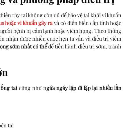
hiến ráy tai không còn đủ để bảo vệ tai khỏi vi khuẩn
rus hoặc vi khuẩn gây ra
và có diễn biến cấp tính hoặc
i người bệnh bị cảm lạnh hoặc viêm họng. Theo thống
yên nhận được nhiều cuộc hẹn tư vấn và điều trị viêm
họng sớm nhất có thể
để tiến hành
điều trị
sớm, tránh
ớn
 ống tai
cũng như n
gứa ngáy lặp đi lặp lại nhiều lần
ên tai