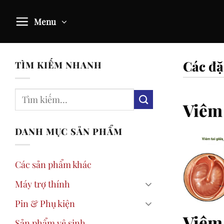
Skip
to
Menu
content
Các đặ
TÌM KIẾM NHANH
Viêm 
DANH MỤC SẢN PHẨM
Các sản phẩm khác
Máy trợ thính
Pin & Phụ kiện
Viêm 
Sản phẩm vệ sinh