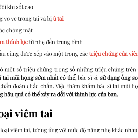
đôi khi sốt cao
g vo ve trong tai và bị
ù tai
ác chóng mặt
m thính lực
từ nhẹ đến trung bình
ầu cũng được xếp vào một trong các
triệu chứng của viêm
ó một số triệu chứng trong số những triệu chứng trên đâ
ĩ tai mũi họng sớm nhất có thể
, bác sĩ sẽ
sử dụng ống soi
 chẩn đoán chắc chắn. Việc thăm khám bác sĩ tai mũi họ
 hậu quả có thể xảy ra đối với thính lực của bạn.
oại viêm tai
loại viêm tai, tương ứng với mức độ nặng nhẹ khác nhau,