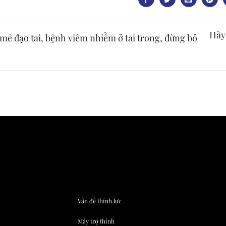
Hãy
mê đạo tai, bệnh viêm nhiễm ở tai trong, đừng bỏ
Vấn đề thính lực
Máy trợ thính