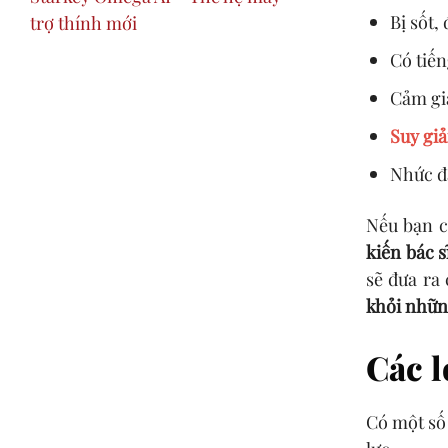
Bị sốt, 
trợ thính mới
Có tiến
Cảm gi
Suy giả
Nhức đ
Nếu bạn c
kiến bác s
sẽ đưa ra
khỏi những
Các l
Có một số 