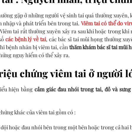
hường gặp ở những người vệ sinh tai quá thường xuyên, k
 nhập và phát triển bên trong tai.
Viêm tai có thể do vi
 Viêm tai rất thường xuyên xảy ra sau khi hoặc trong kh
 số
các bệnh lý về tai
, các bác sĩ tai mũi họng thường xu
Khi bệnh nhân bị viêm tai, cần
thăm khám bác sĩ tai mũi 
hứng nguy hiểm có thể xảy ra.
riệu chứng viêm tai ở người l
biểu hiện bằng
cảm giác đau nhói trong tai, đỏ và sưng
chứng khác của viêm tai gồm có :
dội hoặc đau nhói bên trong một bên hoặc trong cả hai b