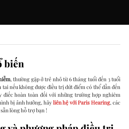
ổ biến
nhiễm
, thường gặp ở trẻ nhỏ từ 6 tháng tuổi đến 3 tuổi
 tai nếu không được điều trị dứt điểm có thể dẫn đến
ây điếc hoàn toàn đối với những trường hợp nghiêm
mình bị ảnh hưởng, hãy
liên hệ với Paris Hearing
, các
sẵn lòng hỗ trợ bạn !
ng và phương pháp điều trị