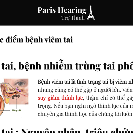
c điểm bệnh viêm tai
tai, bệnh nhiễm trùng tai ph
Bệnh viêm tai là tình trạng tai bị viêm 
nhưng cũng có thể gặp ở người lớn. Viêm
suy giảm thính lực
, thậm chí có thể g
trọng. Nếu bạn nghi ngờ thính lực của 
chuyên gia thính học của chúng tôi luôn 
tai : Nguyên nhân, triệu chứ