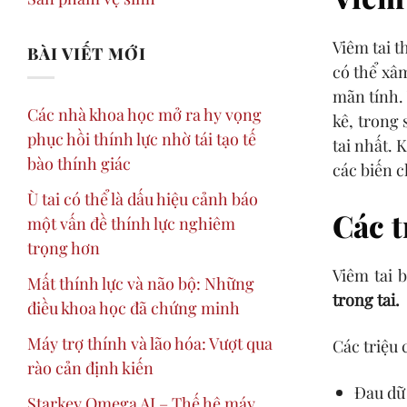
Viêm tai t
BÀI VIẾT MỚI
có thể xâm
mãn tính.
Các nhà khoa học mở ra hy vọng
kê, trong
phục hồi thính lực nhờ tái tạo tế
tai nhất. 
bào thính giác
các biến c
Ù tai có thể là dấu hiệu cảnh báo
Các t
một vấn đề thính lực nghiêm
trọng hơn
Viêm tai 
Mất thính lực và não bộ: Những
trong tai.
điều khoa học đã chứng minh
Máy trợ thính và lão hóa: Vượt qua
Các triệu 
rào cản định kiến
Đau dữ 
Starkey Omega AI – Thế hệ máy