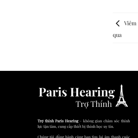
Viêm 
qua
Trợ thính Paris Hearing
– không gian chăm sóc thính
lực tận tâm, cung cấp thiết bị thính học uy tín.
Chúng tôi đồng hành cùng bạn tìm lại âm thanh cuộc