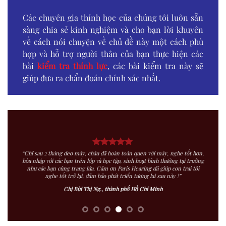
Các chuyên gia thính học của chúng tôi luôn sẵn
sàng chia sẻ kinh nghiệm và cho bạn lời khuyên
về cách nói chuyện về chủ đề này một cách phù
hợp và hỗ trợ người thân của bạn thực hiện các
bài
kiểm tra thính lực
, các bài kiểm tra này sẽ
giúp đưa ra chẩn đoán chính xác nhất.
“Chỉ sau 2 tháng đeo máy, cháu đã hoàn toàn quen với máy, nghe tốt hơn,
hòa nhập với các bạn trên lớp và học tập, sinh hoạt bình thường tại trường
như các bạn cùng trang lứa. Cảm ơn Paris Hearing đã giúp con trai tôi
nghe tốt trở lại, đảm bảo phát triển tương lai sau này !”
Chị Bùi Thị Ng., thành phố Hồ Chí Minh