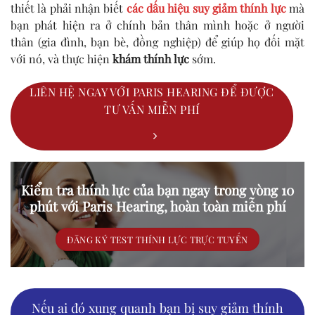
thiết là phải nhận biết
các dấu hiệu suy giảm thính lực
mà
bạn phát hiện ra ở chính bản thân mình hoặc ở người
thân (gia đình, bạn bè, đồng nghiệp) để giúp họ đối mặt
với nó, và thực hiện
khám thính lực
sớm.
LIÊN HỆ NGAY VỚI PARIS HEARING ĐỂ ĐƯỢC
TƯ VẤN MIỄN PHÍ
Kiểm tra thính lực của bạn ngay trong vòng 10
phút với Paris Hearing, hoàn toàn miễn phí
ĐĂNG KÝ TEST THÍNH LỰC TRỰC TUYẾN
Nếu ai đó xung quanh bạn bị suy giảm thính