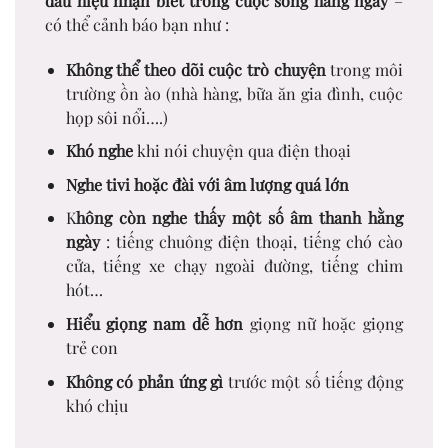
dấu hiệu nhận biết trong cuộc sống hàng ngày
–
có thể cảnh báo bạn như :
Không thể theo dõi cuộc trò chuyện
trong môi
trường ồn ào (nhà hàng, bữa ăn gia đình, cuộc
họp sôi nổi….)
Khó nghe
khi nói chuyện qua điện thoại
Nghe tivi hoặc đài với âm lượng quá lớn
K
hông còn nghe thấy một số âm thanh hằng
ngày
: tiếng chuông điện thoại, tiếng chó cào
cửa, tiếng xe chạy ngoài đường, tiếng chim
hót…
Hiểu giọng nam dễ hơn
giọng nữ hoặc giọng
trẻ con
Không có phản ứng gì
trước một số tiếng động
khó chịu