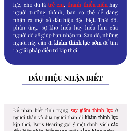
lực, cho dù là
trẻ em
,
thanh thiếu niên
hay
người trưởng thành, bạn có thể dễ dàng
nhận ra một số dấu hiệu đặc biệt. Thái độ,
phản ứng, sự khó hiểu hay hiểu lầm của
người đó sẽ giúp bạn nhận ra. Sau đó, những
người này cần đi
khám thính lực sớm
để tìm
ra giải pháp điều trị kịp thời !
DẤU HIỆU NHẬN BIẾT
Để nhận biết tình trạng
suy giảm thính lực
ở
người thân và đưa người thân đi
khám thính lực
kịp thời, Paris Hearing gợi ý một danh sách
các