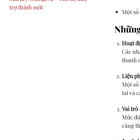
trợ thính mới
Một số 
Những 
Hoạt độ
Các nhà
thanh 
Liệu ph
Một số 
tai và 
Vai trò
Mức độ 
căng th