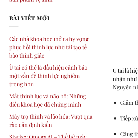
BÀI VIẾT MỚI
Các nhà khoa học mở ra hy vọng
phục hồi thính lực nhờ tái tạo tế
bào thính giác
Ù tai có thể là dấu hiệu cảnh báo
Ù tai là 
một vấn đề thính lực nghiêm
nhận như t
trọng hơn
Nguyên n
Mất thính lực và não bộ: Những
Giảm th
điều khoa học đã chứng minh
Máy trợ thính và lão hóa: Vượt qua
Tiếp xú
rào cản định kiến
Căng th
Starkey Omega AI – Thế hệ máy