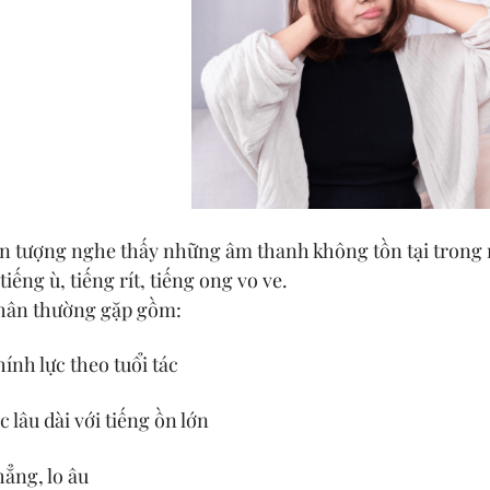
hiện tượng nghe thấy những âm thanh không tồn tại tron
iếng ù, tiếng rít, tiếng ong vo ve.
hân thường gặp gồm:
ính lực theo tuổi tác
c lâu dài với tiếng ồn lớn
ẳng, lo âu