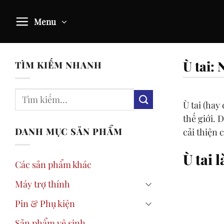
Skip
to
Menu
content
Ù tai:
TÌM KIẾM NHANH
Ù tai (hay 
thế giới. 
DANH MỤC SẢN PHẨM
cải thiện c
Ù tai 
Các sản phẩm khác
Máy trợ thính
Pin & Phụ kiện
Sản phẩm vệ sinh