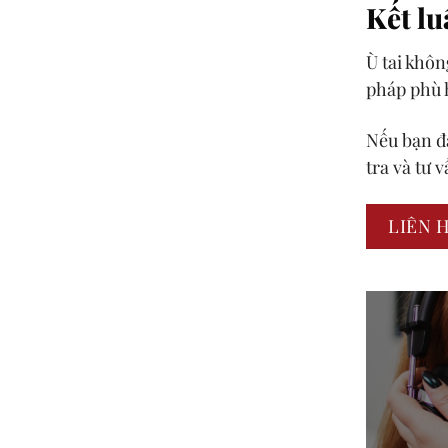
Kết lu
Ù tai khôn
pháp phù h
Nếu bạn đa
tra và tư 
LIÊN 