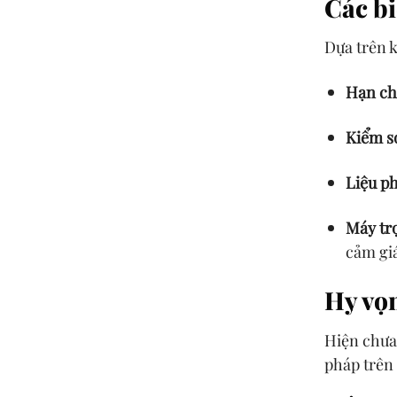
Các bi
Dựa trên k
Hạn ch
Kiểm s
Liệu p
Máy tr
cảm giá
Hy vọn
Hiện chưa 
pháp trên 