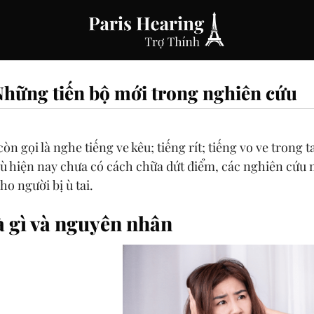
 Những tiến bộ mới trong nghiên cứu
còn gọi là nghe tiếng ve kêu; tiếng rít; tiếng vo ve trong ta
Dù hiện nay chưa có cách chữa dứt điểm, các nghiên cứu 
ho người bị ù tai.
là gì và nguyên nhân