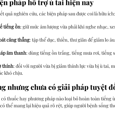
ện pháp hỗ trợ ù tai hiện nay
ết quả nghiên cứu, các biện pháp sau được coi là hữu ích
ế tiếng ồn
: giữ mức âm lượng vừa phải khi nghe nhạc, xem
oát căng thẳng
: tập thể dục, thiền, thư giãn để giảm lo âu
háp âm thanh
: dùng tiếng ồn trắng, tiếng mưa rơi, tiếng 
ợ thính
: đối với người vừa bị giảm thính lực vừa bị ù tai,
c khó chịu.
g nhưng chưa có giải pháp tuyệt đ
có thuốc hay phương pháp nào loại bỏ hoàn toàn tiếng ù 
có thể mang lại hiệu quả rõ rệt, giúp người bệnh sống th