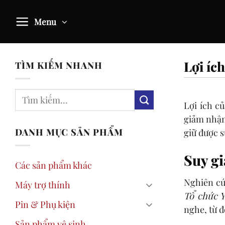
Skip
to
Menu
content
Lợi ích
TÌM KIẾM NHANH
Lợi ích c
giảm nhận 
DANH MỤC SẢN PHẨM
giữ được s
Suy gi
Các sản phẩm khác
Nghiên cứu
Máy trợ thính
Tổ chức Y
Pin & Phụ kiện
nghe, từ đ
Sản phẩm vệ sinh