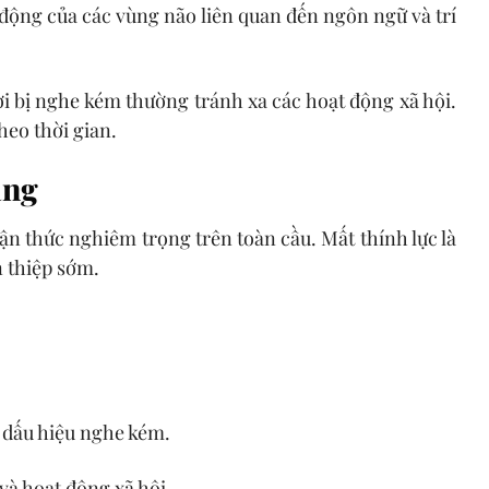
t động của các vùng não liên quan đến ngôn ngữ và trí
ời bị nghe kém thường tránh xa các hoạt động xã hội.
heo thời gian.
ăng
ận thức nghiêm trọng trên toàn cầu
. Mất thính lực là
n thiệp sớm.
có dấu hiệu nghe kém.
 và hoạt động xã hội.