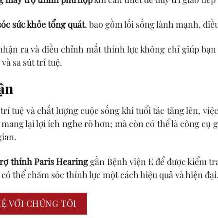
óc sức khỏe tổng quát
, bao gồm lối sống lành mạnh, điều
nhận ra và điều chỉnh mất thính lực không chỉ giúp bạ
và sa sút trí tuệ.
ận
 trí tuệ và chất lượng cuộc sống khi tuổi tác tăng lên, vi
mang lại lợi ích nghe rõ hơn; mà còn có thể là công cụ
gian.
rợ thính Paris Hearing
gần Bệnh viện E để được kiểm tra
có thể chăm sóc thính lực một cách hiệu quả và hiện đại
HỆ VỚI CHÚNG TÔI