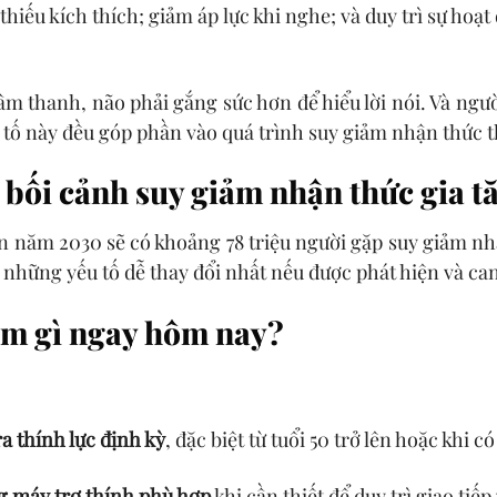
thiếu kích thích; giảm áp lực khi nghe; và duy trì sự hoạ
âm thanh, não phải gắng sức hơn để hiểu lời nói. Và ngư
 tố này đều góp phần vào quá trình suy giảm nhận thức t
bối cảnh suy giảm nhận thức gia t
n năm 2030 sẽ có khoảng 78 triệu người gặp suy giảm nh
những yếu tố dễ thay đổi nhất nếu được phát hiện và ca
àm gì ngay hôm nay?
a thính lực định kỳ
, đặc biệt từ tuổi 50 trở lên hoặc khi 
g máy trợ thính phù hợp
khi cần thiết để duy trì giao tiếp