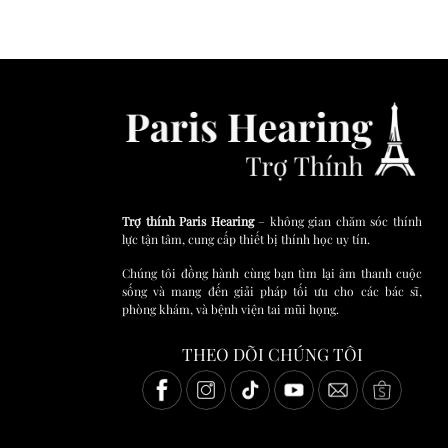
Trợ thính Paris Hearing
– không gian chăm sóc thính
lực tận tâm, cung cấp thiết bị thính học uy tín.
Chúng tôi đồng hành cùng bạn tìm lại âm thanh cuộc
sống và mang đến giải pháp tối ưu cho các bác sĩ,
phòng khám, và bệnh viện tai mũi họng.
THEO DÕI CHÚNG TÔI