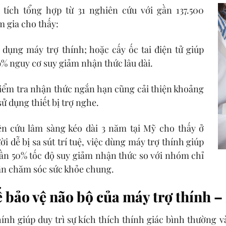
tích tổng hợp từ 31 nghiên cứu với gần 137.500
m gia cho thấy:
 dụng máy trợ thính; hoặc cấy ốc tai điện tử giúp
% nguy cơ suy giảm nhận thức lâu dài.
iểm tra nhận thức ngắn hạn cũng cải thiện khoảng
sử dụng thiết bị trợ nghe.
n cứu lâm sàng kéo dài 3 năm tại Mỹ cho thấy ở
 dễ bị sa sút trí tuệ, việc dùng máy trợ thính giúp
gần 50% tốc độ suy giảm nhận thức so với nhóm chỉ
ấn chăm sóc sức khỏe chung.
 bảo vệ não bộ của máy trợ thính – 
ính giúp duy trì sự kích thích thính giác bình thường v