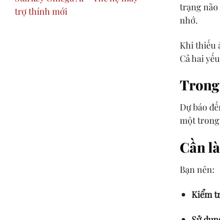
trạng não 
trợ thính mới
nhớ.
Khi thiếu 
Cả hai yếu
Trong 
Dự báo đế
một trong 
Cần l
Bạn nên:
Kiểm tr
Sử dụn