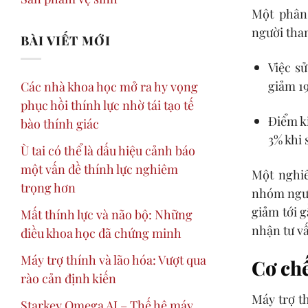
Một phân 
người tha
BÀI VIẾT MỚI
Việc sử
giảm 19
Các nhà khoa học mở ra hy vọng
phục hồi thính lực nhờ tái tạo tế
Điểm k
bào thính giác
3% khi 
Ù tai có thể là dấu hiệu cảnh báo
một vấn đề thính lực nghiêm
Một nghiê
trọng hơn
nhóm người
giảm tới 
Mất thính lực và não bộ: Những
nhận tư v
điều khoa học đã chứng minh
Máy trợ thính và lão hóa: Vượt qua
Cơ chế
rào cản định kiến
Máy trợ th
Starkey Omega AI – Thế hệ máy