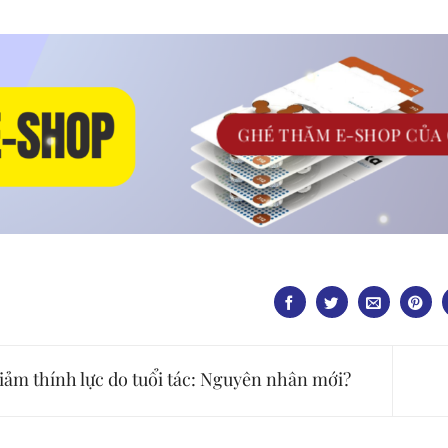
GHÉ THĂM E-SHOP CỦA
iảm thính lực do tuổi tác: Nguyên nhân mới?