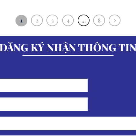
1
2
3
4
…
8
ĐĂNG KÝ NHẬN THÔNG TI