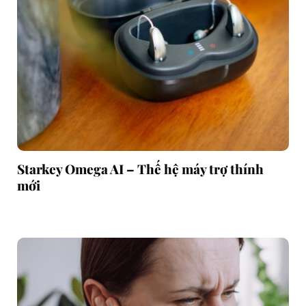
Starkey Omega AI – Thế hệ máy trợ thính
mới