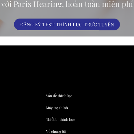
với Paris Hearing, hoàn toàn miễn phí
ĐĂNG KÝ TEST THÍNH LỰC TRỰC TUYẾN
Vấn đề thính lực
Máy trợ thính
Thiết bị thính học
Về chúng tôi