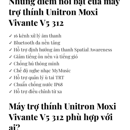
Những điểm nổi bật của máy
trợ thính Unitron Moxi
Vivante V5 312
✓ 16 kênh xử lý âm thanh
✓ Bluetooth đa nền tảng
✓ Hỗ trợ định hướng âm thanh Spatial Awareness
✓ Giảm tiếng ồn nền và tiếng gió
✓ Chống hú thông minh
✓ Chế độ nghe nhạc MyMusic
✓ Hỗ trợ quản lý ù tai TRT
✓ Chuẩn chống nước IP68
✓ Hỗ trợ điều chỉnh từ xa
Máy trợ thính Unitron Moxi
Vivante V5 312 phù hợp với
ai?