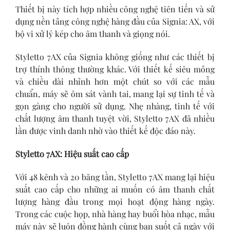
Thiết bị này tích hợp nhiều công nghệ tiên tiến và sử
dụng nền tảng công nghệ hàng đầu của Signia: AX, với
bộ vi xử lý kép cho âm thanh và giọng nói.
Styletto 7AX của Signia không giống như các thiết bị
trợ thính thông thường khác. Với thiết kế siêu mỏng
và chiều dài nhỉnh hơn một chút so với các mẫu
chuẩn, máy sẽ ôm sát vành tai, mang lại sự tinh tế và
gọn gàng cho người sử dụng. Nhẹ nhàng, tinh tế với
chất lượng âm thanh tuyệt vời, Styletto 7AX đã nhiều
lần được vinh danh nhờ vào thiết kế độc đáo này.
Styletto 7AX: Hiệu suất cao cấp
Với 48 kênh và 20 băng tần, Styletto 7AX mang lại hiệu
suất cao cấp cho những ai muốn có âm thanh chất
lượng hàng đầu trong mọi hoạt động hàng ngày.
Trong các cuộc họp, nhà hàng hay buổi hòa nhạc, mẫu
máy này sẽ luôn đồng hành cùng bạn suốt cả ngày với