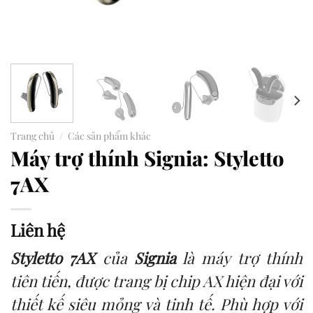
Trang chủ
/
Các sản phẩm khác
Máy trợ thính Signia: Styletto
7AX
Liên hệ
Styletto 7AX
của
Signia
là máy trợ thính
tiên tiến, được trang bị chip AX hiện đại với
thiết kế siêu mỏng và tinh tế. Phù hợp với