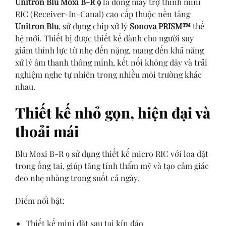
Unitron Blu Moxi B-R 9
là dòng máy trợ thính mini
RIC (Receiver-In-Canal) cao cấp thuộc nền tảng
Unitron Blu
, sử dụng chip xử lý
Sonova PRISM™
thế
hệ mới. Thiết bị được thiết kế dành cho người suy
giảm thính lực từ nhẹ đến nặng, mang đến khả năng
xử lý âm thanh thông minh, kết nối không dây và trải
nghiệm nghe tự nhiên trong nhiều môi trường khác
nhau.
Thiết kế nhỏ gọn, hiện đại và
thoải mái
Blu Moxi B-R 9 sử dụng thiết kế micro RIC với loa đặt
trong ống tai, giúp tăng tính thẩm mỹ và tạo cảm giác
đeo nhẹ nhàng trong suốt cả ngày.
Điểm nổi bật:
Thiết kế mini đặt sau tai kín đáo