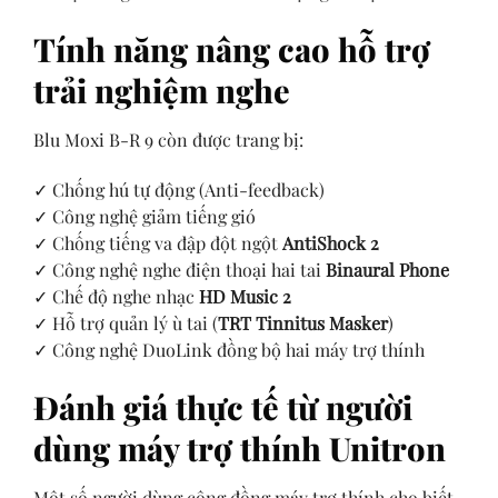
Tính năng nâng cao hỗ trợ
trải nghiệm nghe
Blu Moxi B-R 9 còn được trang bị:
✓ Chống hú tự động (Anti-feedback)
✓ Công nghệ giảm tiếng gió
✓ Chống tiếng va đập đột ngột
AntiShock 2
✓ Công nghệ nghe điện thoại hai tai
Binaural Phone
✓ Chế độ nghe nhạc
HD Music 2
✓ Hỗ trợ quản lý ù tai (
TRT Tinnitus Masker
)
✓ Công nghệ DuoLink đồng bộ hai máy trợ thính
Đánh giá thực tế từ người
dùng máy trợ thính Unitron
Một số người dùng cộng đồng máy trợ thính cho biết