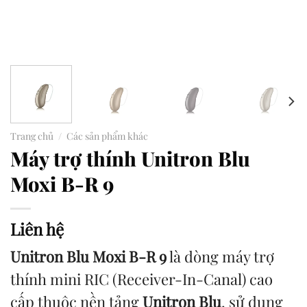
Trang chủ
/
Các sản phẩm khác
Máy trợ thính Unitron Blu
Moxi B-R 9
Liên hệ
Unitron Blu Moxi B-R 9
là dòng máy trợ
thính mini RIC (Receiver-In-Canal) cao
cấp thuộc nền tảng
Unitron Blu
, sử dụng