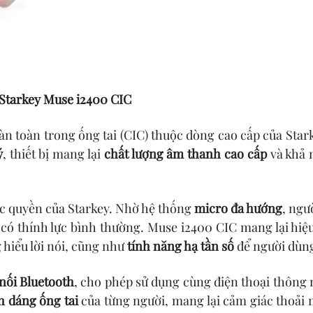
 Starkey Muse i2400 CIC
n toàn trong ống tai (CIC) thuộc dòng cao cấp của Star
ý
, thiết bị mang lại
chất lượng âm thanh cao cấp
và khả 
c quyền của Starkey. Nhờ hệ thống
micro đa hướng
, ngư
có thính lực bình thường. Muse i2400 CIC mang lại hiệu
 hiểu lời nói, cũng như
tính năng hạ tần số
để người dùng
 nối Bluetooth
, cho phép sử dụng cùng điện thoại thông
h dáng ống tai
của từng người, mang lại cảm giác thoải