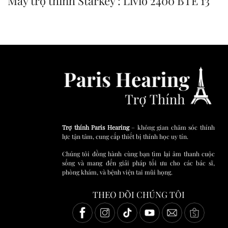
Máy trợ thính Starkey : Livio 2400 BTE 13
Trợ thính Paris Hearing
– không gian chăm sóc thính
lực tận tâm, cung cấp thiết bị thính học uy tín.
Chúng tôi đồng hành cùng bạn tìm lại âm thanh cuộc
sống và mang đến giải pháp tối ưu cho các bác sĩ,
phòng khám, và bệnh viện tai mũi họng.
THEO DÕI CHÚNG TÔI