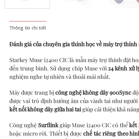
Thông tin chi tiết
Đánh giá của chuyên gia thính học về máy trợ thính
Starkey Muse i2400 CIC là mẫu máy trợ thính đặt hoà
đến trung bình. Sử dụng chip Muse với
24 kênh xử l
nghiệm nghe tự nhiên và thoải mái nhất.
Máy được trang bị
công nghệ không dây 900Sync
độ
được vai trò định hướng âm của vành tai như người 
kết nối không dây giữa hai tai
giúp cải thiện khả năng
Công nghệ
Surflink
giúp Muse i2400 CIC có thể
kết
hoặc micro rời. Thiết bị được
chế tác riêng theo hìn