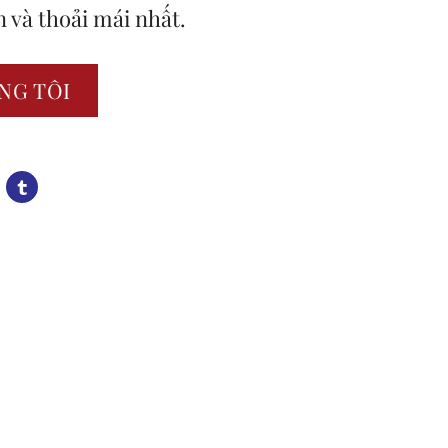
 và thoải mái nhất.
NG TÔI