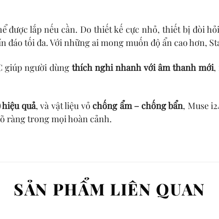
ể được lắp nếu cần. Do thiết kế cực nhỏ, thiết bị đòi hỏ
ín đáo tối đa. Với những ai mong muốn độ ẩn cao hơn, S
C giúp người dùng
thích nghi nhanh với âm thanh mới
,
) hiệu quả
, và vật liệu vỏ
chống ẩm – chống bẩn
, Muse i
rõ ràng trong mọi hoàn cảnh.
SẢN PHẨM LIÊN QUAN