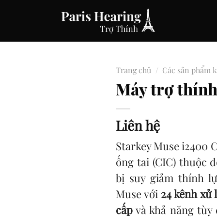
Trang chủ
/
Các sản phẩm 
Máy trợ thín
Liên hệ
Starkey Muse i2400 C
ống tai (CIC) thuộc 
bị suy giảm thính 
Muse với
24 kênh xử 
cấp
và khả năng tùy 