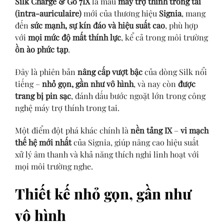
Silk Charge & Go 7IX
là mẫu
máy trợ thính trong tai
(intra-auriculaire)
mới của thương hiệu
Signia
, mang
đến
sức mạnh, sự kín đáo và hiệu suất cao
, phù hợp
với
mọi mức độ mất thính lực
, kể cả trong môi trường
ồn ào phức tạp
.
Đây là phiên bản
nâng cấp vượt bậc
của dòng Silk nổi
tiếng –
nhỏ gọn, gần như vô hình
, và nay còn
được
trang bị pin sạc
, đánh dấu bước ngoặt lớn trong công
nghệ máy trợ thính trong tai.
Một điểm đột phá khác chính là
nền tảng IX
–
vi mạch
thế hệ mới nhất
của Signia, giúp nâng cao hiệu suất
xử lý âm thanh và khả năng thích nghi linh hoạt với
mọi môi trường nghe.
Thiết kế nhỏ gọn, gần như
vô hình