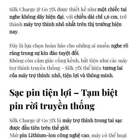
Silk Charge & Go 7IX được thiết kế như
một chiếc tai
nghe không dây hiện đại
, với
chiều dài chỉ 1,6 cm
, trở
thành
máy trợ thính nhỏ nhất trên thị trường hiện
nay
.
Đây là lựa chọn hoàn hảo cho những ai muốn
nghe rõ
ràng trong sự kín đáo tuyệt đối
.
Không còn cảm giác cồng kềnh, bất tiện như các máy
trợ thính truyền thống – Silk 7IX thể hiện
tương lai
của máy trợ thính: nhỏ, tiện lợi và thông minh
.
Sạc pin tiện lợi – Tạm biệt
pin rời truyền thống
Silk Charge & Go 7IX là
máy trợ thính trong tai sạc
được đầu tiên trên thế giới
.
Nhờ
pin Lithium-ion công nghệ cao
, máy có thể hoạt