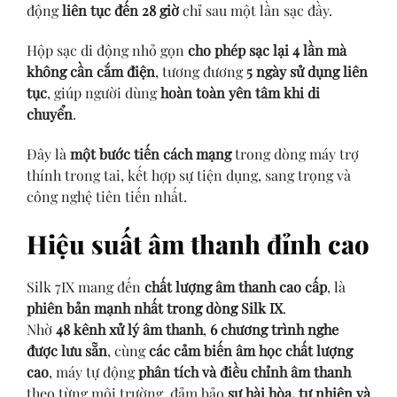
động
liên tục đến 28 giờ
chỉ sau một lần sạc đầy.
Hộp sạc di động nhỏ gọn
cho phép sạc lại 4 lần mà
không cần cắm điện
, tương đương
5 ngày sử dụng liên
tục
, giúp người dùng
hoàn toàn yên tâm khi di
chuyển
.
Đây là
một bước tiến cách mạng
trong dòng máy trợ
thính trong tai, kết hợp sự tiện dụng, sang trọng và
công nghệ tiên tiến nhất.
Hiệu suất âm thanh đỉnh cao
Silk 7IX mang đến
chất lượng âm thanh cao cấp
, là
phiên bản mạnh nhất trong dòng Silk IX
.
Nhờ
48 kênh xử lý âm thanh
,
6 chương trình nghe
được lưu sẵn
, cùng
các cảm biến âm học chất lượng
cao
, máy tự động
phân tích và điều chỉnh âm thanh
theo từng môi trường, đảm bảo
sự hài hòa, tự nhiên và