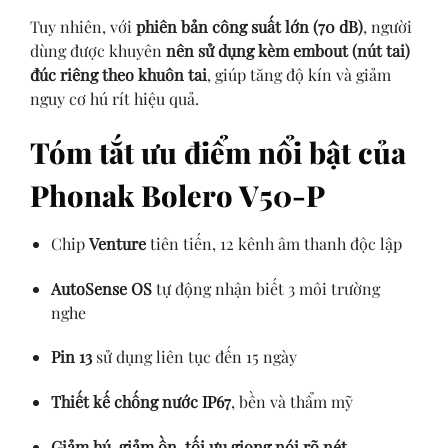
Tuy nhiên, với
phiên bản công suất lớn (70 dB)
, người
dùng được khuyên
nên sử dụng kèm embout (nút tai)
đúc riêng theo khuôn tai
, giúp tăng độ kín và giảm
nguy cơ hú rít hiệu quả.
Tóm tắt ưu điểm nổi bật của
Phonak Bolero V50-P
Chip
Venture
tiên tiến, 12 kênh âm thanh độc lập
AutoSense OS
tự động nhận biết 3 môi trường
nghe
Pin 13
sử dụng liên tục đến 15 ngày
Thiết kế chống nước IP67
, bền và thẩm mỹ
Giảm hú, giảm ồn, tối ưu giọng nói rõ nét