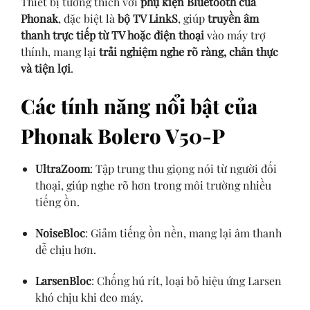
Thiết bị tương thích với
phụ kiện Bluetooth của
Phonak
, đặc biệt là
bộ TV LinkS
, giúp
truyền âm
thanh trực tiếp từ TV hoặc điện thoại
vào máy trợ
thính, mang lại
trải nghiệm nghe rõ ràng, chân thực
và tiện lợi
.
Các tính năng nổi bật của
Phonak Bolero V50-P
UltraZoom
: Tập trung thu giọng nói từ người đối
thoại, giúp nghe rõ hơn trong môi trường nhiều
tiếng ồn.
NoiseBloc
: Giảm tiếng ồn nền, mang lại âm thanh
dễ chịu hơn.
LarsenBloc
: Chống hú rít, loại bỏ hiệu ứng Larsen
khó chịu khi đeo máy.