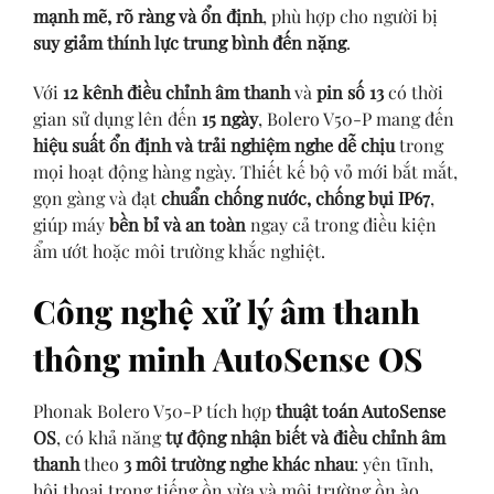
mạnh mẽ, rõ ràng và ổn định
, phù hợp cho người bị
suy giảm thính lực trung bình đến nặng
.
Với
12 kênh điều chỉnh âm thanh
và
pin số 13
có thời
gian sử dụng lên đến
15 ngày
, Bolero V50-P mang đến
hiệu suất ổn định và trải nghiệm nghe dễ chịu
trong
mọi hoạt động hàng ngày. Thiết kế bộ vỏ mới bắt mắt,
gọn gàng và đạt
chuẩn chống nước, chống bụi IP67
,
giúp máy
bền bỉ và an toàn
ngay cả trong điều kiện
ẩm ướt hoặc môi trường khắc nghiệt.
Công nghệ xử lý âm thanh
thông minh AutoSense OS
Phonak Bolero V50-P tích hợp
thuật toán AutoSense
OS
, có khả năng
tự động nhận biết và điều chỉnh âm
thanh
theo
3 môi trường nghe khác nhau
: yên tĩnh,
hội thoại trong tiếng ồn vừa và môi trường ồn ào.