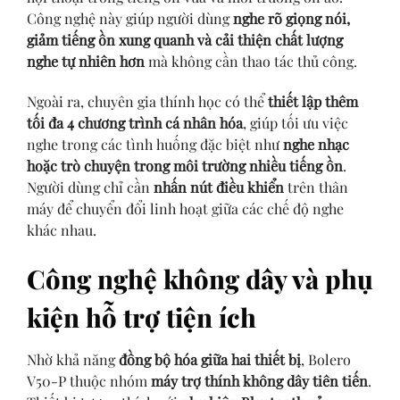
Công nghệ này giúp người dùng
nghe rõ giọng nói,
giảm tiếng ồn xung quanh và cải thiện chất lượng
nghe tự nhiên hơn
mà không cần thao tác thủ công.
Ngoài ra, chuyên gia thính học có thể
thiết lập thêm
tối đa 4 chương trình cá nhân hóa
, giúp tối ưu việc
nghe trong các tình huống đặc biệt như
nghe nhạc
hoặc trò chuyện trong môi trường nhiều tiếng ồn
.
Người dùng chỉ cần
nhấn nút điều khiển
trên thân
máy để chuyển đổi linh hoạt giữa các chế độ nghe
khác nhau.
Công nghệ không dây và phụ
kiện hỗ trợ tiện ích
Nhờ khả năng
đồng bộ hóa giữa hai thiết bị
, Bolero
V50-P thuộc nhóm
máy trợ thính không dây tiên tiến
.