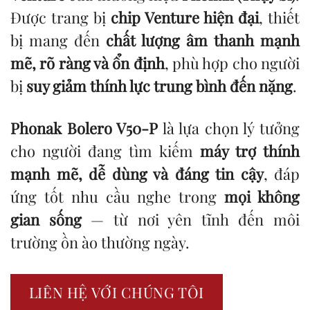
Được trang bị
chip Venture hiện đại
, thiết
bị mang đến
chất lượng âm thanh mạnh
mẽ, rõ ràng và ổn định
, phù hợp cho người
bị
suy giảm thính lực trung bình đến nặng
.
Phonak Bolero V50-P
là lựa chọn lý tưởng
cho người đang tìm kiếm
máy trợ thính
mạnh mẽ, dễ dùng và đáng tin cậy
, đáp
ứng tốt nhu cầu nghe trong
mọi không
gian sống
— từ nơi yên tĩnh đến môi
trường ồn ào thường ngày.
LIÊN HỆ VỚI CHÚNG TÔI