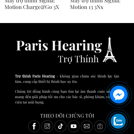
Máy trợ thính Signia:
Máy trợ thính Signia:
Motion Charge&Go 3X
Motion 13 3Nx
Trợ thính Paris Hearing
– không gian chăm sóc thính lực tận
tâm, cung cấp thiết bị thính học uy tín.
Chúng tôi đồng hành cùng bạn tìm lại âm thanh cuộc sống và
mang đến giải pháp tối ưu cho các bác sĩ, phòng khám, và bệnh
viện tai mũi họng.
THEO DÕI CHÚNG TÔI