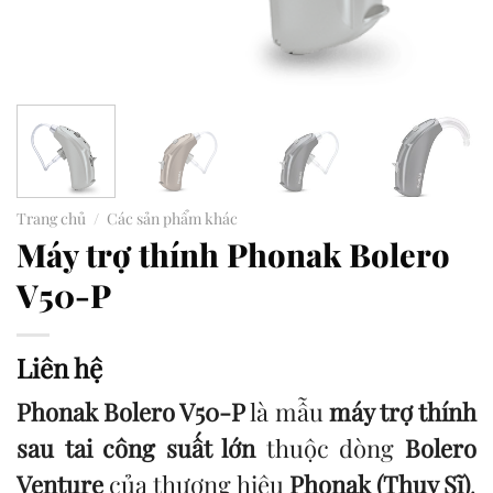
Trang chủ
/
Các sản phẩm khác
Máy trợ thính Phonak Bolero
V50-P
Liên hệ
Phonak Bolero V50-P
là mẫu
máy trợ thính
sau tai công suất lớn
thuộc dòng
Bolero
Venture
của thương hiệu
Phonak (Thụy Sĩ)
.