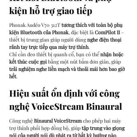
kiện hỗ trợ giao tiếp
Phonak Audéo V70 312T
tương thích với toàn bộ phụ
kiện Bluetooth của Phonak
, đặc biệt là
ComPilot II
–
thiết bị trung gian giúp người dùng
nghe điện thoại
rảnh tay trực tiếp qua máy trợ thính
.
Chỉ cần đeo thiết bị quanh cổ, bạn có thể
nhận hoặc
kết thúc cuộc gọi
bằng một nút bấm đơn giản, giúp
trải nghiệm nghe liền mạch và thoải mái hơn bao giờ
hết
.
Hiệu suất ổn định với công
nghệ VoiceStream Binaural
Công nghệ
Binaural VoiceStream
cho phép hai máy
trợ thính phối hợp đồng bộ, giúp
tập trung vào giọng
nói của người nói dù phát ra từ bất kỳ hướng nào
.