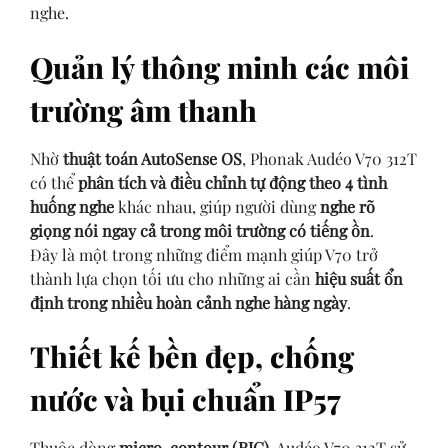
nghe.
Quản lý thông minh các môi
trường âm thanh
Nhờ
thuật toán AutoSense OS
, Phonak Audéo V70 312T
có thể
phân tích và điều chỉnh tự động theo 4 tình
huống nghe
khác nhau, giúp người dùng
nghe rõ
giọng nói ngay cả trong môi trường có tiếng ồn
.
Đây là một trong những điểm mạnh giúp V70 trở
thành lựa chọn tối ưu cho những ai cần
hiệu suất ổn
định trong nhiều hoàn cảnh nghe hàng ngày
.
Thiết kế bền đẹp, chống
nước và bụi chuẩn IP57
Thuộc dòng
micro-contour (RIC)
, Audéo V70 312T sử