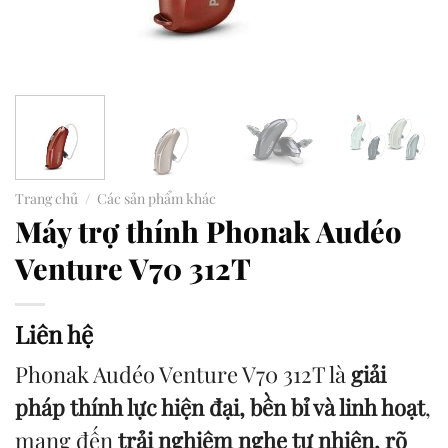
Trang chủ
/
Các sản phẩm khác
Máy trợ thính Phonak Audéo
Venture V70 312T
Liên hệ
Phonak Audéo Venture V70 312T là
giải
pháp thính lực hiện đại, bền bỉ và linh hoạt
,
mang đến
trải nghiệm nghe tự nhiên, rõ