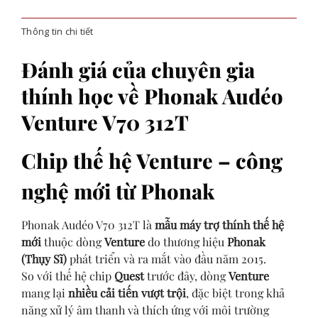
Thông tin chi tiết
Đánh giá của chuyên gia
thính học về Phonak Audéo
Venture V70 312T
Chip thế hệ Venture – công
nghệ mới từ Phonak
Phonak Audéo V70 312T là
mẫu máy trợ thính thế hệ
mới
thuộc dòng
Venture
do thương hiệu
Phonak
(Thụy Sĩ)
phát triển và ra mắt vào đầu năm 2015.
So với thế hệ chip
Quest
trước đây, dòng
Venture
mang lại
nhiều cải tiến vượt trội
, đặc biệt trong khả
năng xử lý âm thanh và thích ứng với môi trường