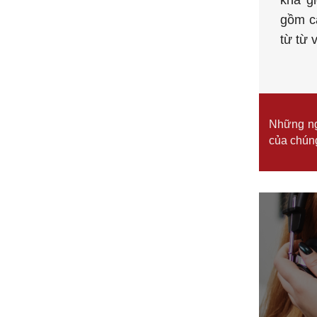
gồm 
từ từ 
Những ng
của chúng