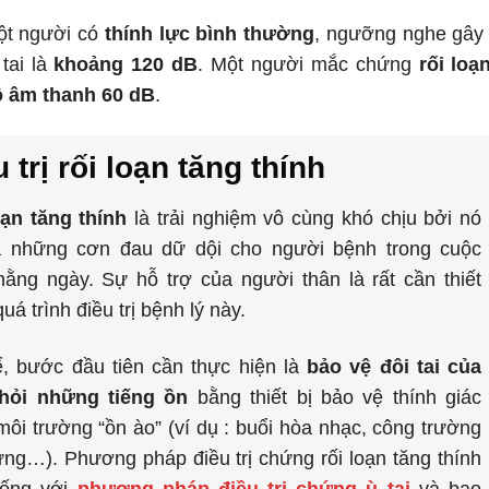
ột người có
thính lực bình thường
, ngưỡng nghe gây 
 tai là
khoảng 120 dB
. Một người mắc chứng
rối loạ
 âm thanh 60 dB
.
 trị rối loạn tăng thính
oạn tăng thính
là trải nghiệm vô cùng khó chịu bởi nó
a những cơn đau dữ dội cho người bệnh trong cuộc
ằng ngày. Sự hỗ trợ của người thân là rất cần thiết
quá trình điều trị bệnh lý này.
ể, bước đầu tiên cần thực hiện là
bảo vệ đôi tai của
hỏi những tiếng ồn
bằng thiết bị bảo vệ thính giác
môi trường “ồn ào” (ví dụ : buổi hòa nhạc, công trường
ng…). Phương pháp điều trị chứng rối loạn tăng thính
iống với
phương pháp điều trị chứng ù tai
và bao