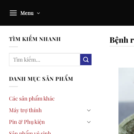
Skip
to
Menu
content
Bệnh r
TÌM KIẾM NHANH
DANH MỤC SẢN PHẨM
Các sản phẩm khác
Máy trợ thính
Pin & Phụ kiện
Sản phẩm vệ sinh