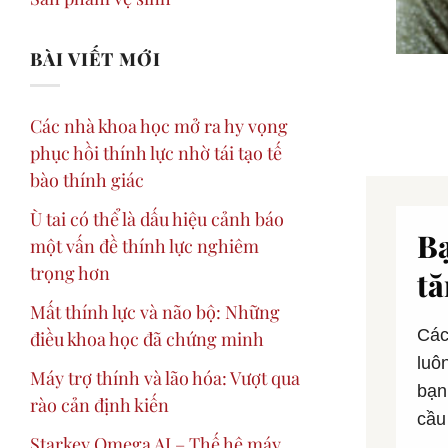
BÀI VIẾT MỚI
Các nhà khoa học mở ra hy vọng
phục hồi thính lực nhờ tái tạo tế
bào thính giác
Ù tai có thể là dấu hiệu cảnh báo
Bạ
một vấn đề thính lực nghiêm
trọng hơn
tă
Mất thính lực và não bộ: Những
Các
điều khoa học đã chứng minh
luô
Máy trợ thính và lão hóa: Vượt qua
bạn
rào cản định kiến
cầu
Starkey Omega AI – Thế hệ máy