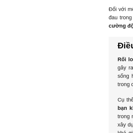
Đối với m
đau trong
cường độ
Điều
Rối l
gây r
sống h
trong 
Cụ th
bạn k
trong 
xây dự
khá g