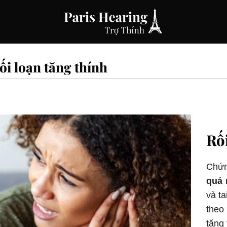
ối loạn tăng thính
Rối
Chứn
quá 
và t
theo
tăng