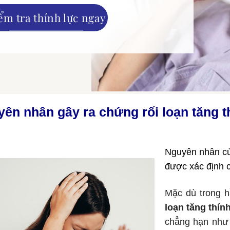
ểm tra thính lực ngay
ên nhân gây ra chứng rối loạn tăng t
Nguyên nhân của
được xác định c
Mặc dù trong h
loạn tăng thín
chẳng hạn như 