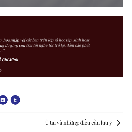
 hòa nhập với các bạn trên lớp và học tập, sinh hoạt
 đã giúp con trai tôi nghe tốt trở lại, đảm bảo phát
 !”
ồ Chí Minh
Ù tai và những điều cần lưu ý