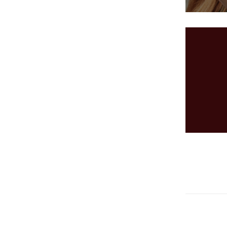
yên nghiệp, cảm ơn Paris Hearing đã giúp bà
 chung với bệnh nghe kém !”
i