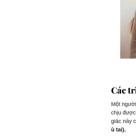
Các tr
Một người
chịu được
giác này 
ù tai).