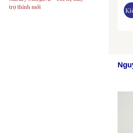
trợ thính mới
Ki
Nguy