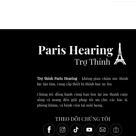
Trợ thính Paris Hearing
– không gian chăm sóc thính
lực tận tâm, cung cấp thiết bị thính học uy tín.
Chúng tôi đồng hành cùng bạn tìm lại âm thanh cuộc
sống và mang đến giải pháp tối ưu cho các bác sĩ,
phòng khám, và bệnh viện tai mũi họng.
THEO DÕI CHÚNG TÔI