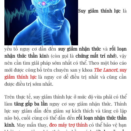
Suy giảm thính lực
là
yếu tố nguy cơ dẫn đến
suy giảm nhận thức
và
rối loạn
nhận thức thần kin
h (còn gọi là
chứng mất trí nhớ
), vậy
nên cần tìm giải pháp sớm nhất có thể. Theo một báo cáo
mới được công bố trên chuyên san y khoa
The Lancet
,
suy
giảm thính lực
là nguy cơ dễ điều trị nhất và cũng cần
được điều trị sớm nhất.
Trên thực tế, suy giảm thính lực ở mức độ vừa phải có thể
làm
tăng gấp ba lần
nguy cơ suy giảm nhận thức. Thính
lực suy giảm dẫn đến giảm sự kích thích và tăng cô lập
não bộ, cuối cùng có thể dẫn đến
rối loạn nhận thức thần
kinh
. May mắn thay,
đeo máy trợ thính
có thể bảo vệ bạn