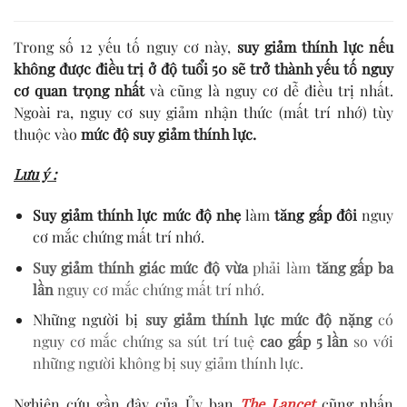
Trong số 12 yếu tố nguy cơ này,
suy giảm thính lực nếu
không được điều trị ở độ tuổi 50 sẽ trở thành yếu tố nguy
cơ quan trọng nhất
và cũng là nguy cơ dễ điều trị nhất.
Ngoài ra, nguy cơ suy giảm nhận thức (mất trí nhớ) tùy
thuộc vào
mức độ suy giảm thính lực.
Lưu ý :
Suy giảm thính lực mức độ nhẹ
làm
tăng gấp đôi
nguy
cơ mắc chứng mất trí nhớ.
Suy giảm thính giác mức độ vừa
phải làm
tăng gấp ba
lần
nguy cơ mắc chứng mất trí nhớ.
Những người bị
suy giảm thính lực mức độ nặng
có
nguy cơ mắc chứng sa sút trí tuệ
cao gấp 5 lần
so với
những người không bị suy giảm thính lực.
Nghiên cứu gần đây của Ủy ban
The Lancet
cũng nhấn