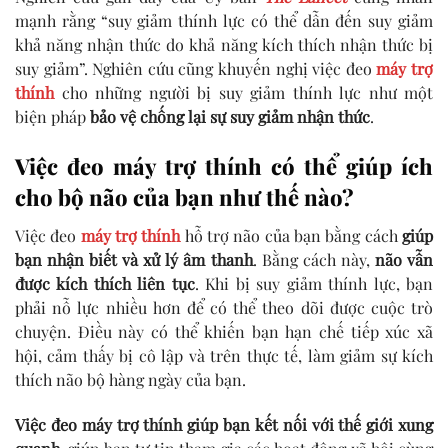
mạnh rằng “suy giảm thính lực có thể dẫn đến suy giảm
khả năng nhận thức do khả năng kích thích nhận thức bị
suy giảm”. Nghiên cứu cũng khuyến nghị việc đeo
máy trợ
thính
cho những người bị suy giảm thính lực như một
biện pháp
bảo vệ chống lại sự suy giảm nhận thức
.
Việc đeo máy trợ thính có thể giúp ích
cho bộ não của bạn như thế nào?
Việc đeo
máy trợ thính
hỗ trợ não của bạn bằng cách
giúp
bạn nhận biết và xử lý âm thanh
. Bằng cách này,
não vẫn
được kích thích liên tục
. Khi bị suy giảm thính lực, bạn
phải nỗ lực nhiều hơn để có thể theo dõi được cuộc trò
chuyện. Điều này có thể khiến bạn hạn chế tiếp xúc xã
hội, cảm thấy bị cô lập và trên thực tế, làm giảm sự kích
thích não bộ hàng ngày của bạn.
Việc đeo máy trợ thính giúp bạn kết nối với thế giới xung