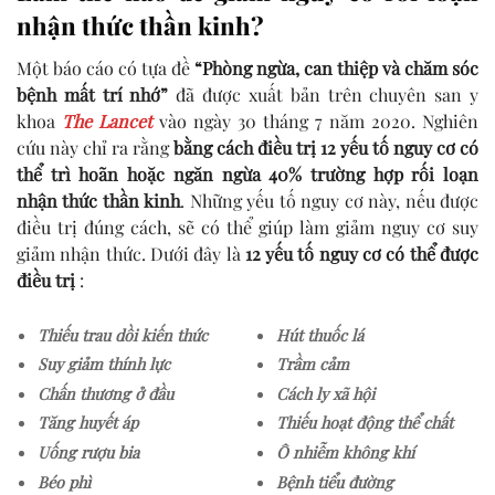
nhận thức thần kinh?
Một báo cáo có tựa đề
“Phòng ngừa, can thiệp và chăm sóc
bệnh mất trí nhớ”
đã được xuất bản trên chuyên san y
khoa
The Lancet
vào ngày 30 tháng 7 năm 2020. Nghiên
cứu này chỉ ra rằng
bằng cách điều trị 12 yếu tố nguy cơ có
thể trì hoãn hoặc ngăn ngừa 40% trường hợp rối loạn
nhận thức thần kinh
. Những yếu tố nguy cơ này, nếu được
điều trị đúng cách, sẽ có thể giúp làm giảm nguy cơ suy
giảm nhận thức. Dưới đây là
12 yếu tố nguy cơ có thể được
điều trị
:
Thiếu trau dồi kiến thức
Hút thuốc lá
Suy giảm thính lực
Trầm cảm
Chấn thương ở đầu
Cách ly xã hội
Tăng huyết áp
Thiếu hoạt động thể chất
Uống rượu bia
Ô nhiễm không khí
Béo phì
Bệnh tiểu đường