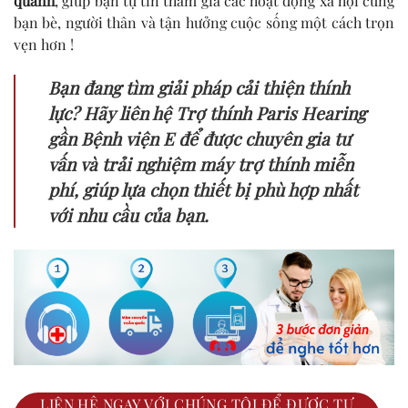
quanh
, giúp bạn tự tin tham gia các hoạt động xã hội cùng
bạn bè, người thân và tận hưởng cuộc sống một cách trọn
vẹn hơn !
Bạn đang tìm giải pháp cải thiện thính
lực? Hãy liên hệ Trợ thính Paris Hearing
gần Bệnh viện E để được chuyên gia tư
vấn và trải nghiệm máy trợ thính miễn
phí, giúp lựa chọn thiết bị phù hợp nhất
với nhu cầu của bạn.
LIÊN HỆ NGAY VỚI CHÚNG TÔI ĐỂ ĐƯỢC TƯ