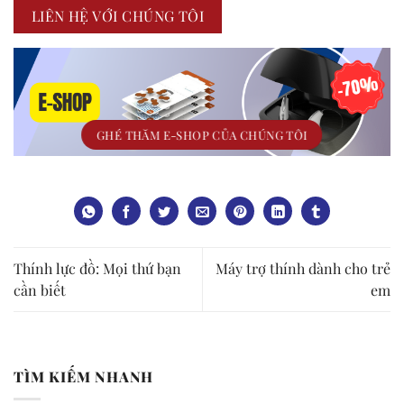
LIÊN HỆ VỚI CHÚNG TÔI
GHÉ THĂM E-SHOP CỦA CHÚNG TÔI
Thính lực đồ: Mọi thứ bạn
Máy trợ thính dành cho trẻ
cần biết
em
TÌM KIẾM NHANH