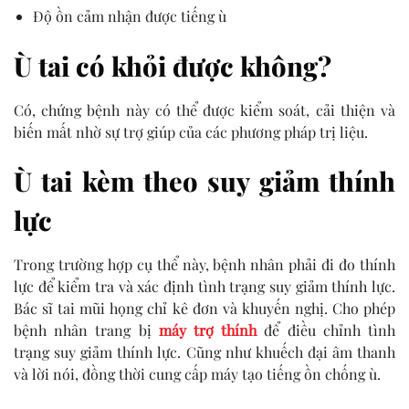
Độ ồn cảm nhận được tiếng ù
Ù tai có khỏi được không?
Có, chứng bệnh này có thể được kiểm soát, cải thiện và
biến mất nhờ sự trợ giúp của các phương pháp trị liệu.
Ù tai kèm theo suy giảm thính
lực
Trong trường hợp cụ thể này, bệnh nhân phải đi đo thính
lực để kiểm tra và xác định tình trạng suy giảm thính lực.
Bác sĩ tai mũi họng chỉ kê đơn và khuyến nghị. Cho phép
bệnh nhân trang bị
máy trợ thính
để điều chỉnh tình
trạng suy giảm thính lực. Cũng như khuếch đại âm thanh
và lời nói, đồng thời cung cấp máy tạo tiếng ồn chống ù.