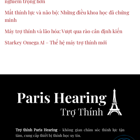
nghiêm trọng hơn
Mất thính lực và não bộ: Những điều khoa học đã chứng
minh
Máy trợ thính và lão hóa: Vượt qua rào cản định kiến
Starkey Omega AI – Thế hệ máy trợ thính mới
Trợ thính Paris Hearing
– không gian chăm sóc thính lực tận
tâm, cung cấp thiết bị thính học uy tín.