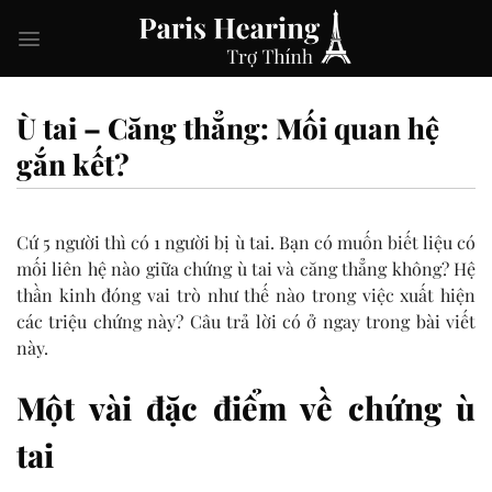
Skip
to
content
Ù tai – Căng thẳng: Mối quan hệ
gắn kết?
Cứ 5 người thì có 1 người bị ù tai. Bạn có muốn biết liệu có
mối liên hệ nào giữa chứng ù tai và căng thẳng không? Hệ
thần kinh đóng vai trò như thế nào trong việc xuất hiện
các triệu chứng này? Câu trả lời có ở ngay trong bài viết
này.
Một vài đặc điểm về chứng ù
tai