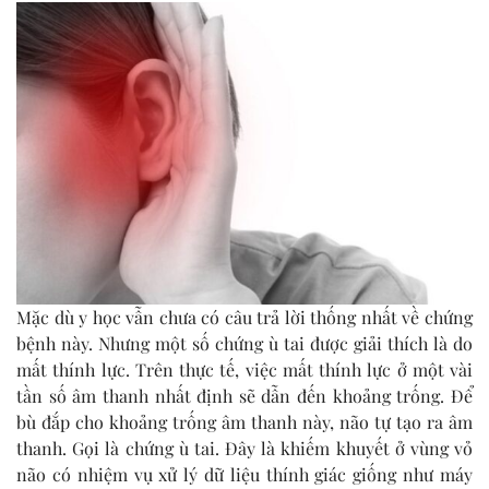
Mặc dù y học vẫn chưa có câu trả lời thống nhất về chứng
bệnh này. Nhưng một số chứng ù tai được giải thích là do
mất thính lực. Trên thực tế, việc mất thính lực ở một vài
tần số âm thanh nhất định sẽ dẫn đến khoảng trống. Để
bù đắp cho khoảng trống âm thanh này, não tự tạo ra âm
thanh. Gọi là chứng ù tai. Đây là khiếm khuyết ở vùng vỏ
não có nhiệm vụ xử lý dữ liệu thính giác giống như máy