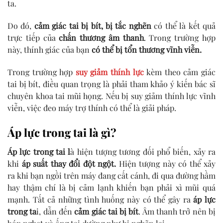
ta.
Do đó,
cảm giác tai bị bít, bị tắc nghẽn
có thể là kết quả
trực tiếp của
chấn thương âm thanh
. Trong trường hợp
này, thính giác của bạn
có thể bị tổn thương vĩnh viễn.
Trong trường hợp
suy giảm thính lực
kèm theo cảm giác
tai bị bít, điều quan trọng là phải tham khảo ý kiến ​​bác sĩ
chuyên khoa tai mũi họng. Nếu bị suy giảm thính lực vĩnh
viễn, việc đeo máy trợ thính có thể là giải pháp.
Áp lực trong tai là gì?
Áp lực trong tai l
à hiện tượng tương đối phổ biến, xảy ra
khi
áp suất thay đổi đột ngột.
Hiện tượng này có thể xảy
ra khi bạn ngồi trên máy đang cất cánh, đi qua đường hầm
hay thậm chí là bị cảm lạnh khiến bạn phải xì mũi quá
mạnh. Tất cả những tình huống này có thể gây ra
áp lực
trong ta
i, dẫn đến
cảm giác tai bị bít
. Âm thanh trở nên bị