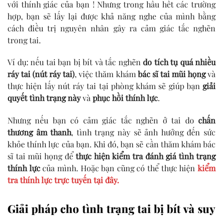
với thính giác của bạn ! Nhưng trong hầu hết các trường
hợp, bạn sẽ lấy lại được khả năng nghe của mình bằng
cách điều trị nguyên nhân gây ra cảm giác tắc nghẽn
trong tai.
Ví dụ: nếu tai bạn bị bít và tắc nghẽn
do tích tụ quá nhiều
ráy tai (nút ráy tai)
, việc thăm khám
bác sĩ tai mũi họng
và
thực hiện lấy nút ráy tai tại phòng khám sẽ giúp bạn
giải
quyết tình trạng này
và
phục hồi thính lực
.
Nhưng nếu bạn có cảm giác tắc nghẽn ở tai do
chấn
thương âm thanh
, tình trạng này sẽ ảnh hưởng đến sức
khỏe thính lực của bạn. Khi đó, bạn sẽ cần thăm khám bác
sĩ tai mũi họng để
thực hiện kiểm tra đánh giá tình trạng
thính lực
của mình. Hoặc bạn cũng có thể thực hiện
kiểm
tra thính lực trực tuyến tại đây.
Giải pháp cho tình trạng tai bị bít và suy