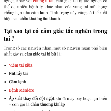
nghẹt. Khác với
chứng ù tai
, cảm giác tai bị tắc nghẽn có
thể do nhiều bệnh lý khác nhau của vùng tai mũi họng
chẳng hạn như cảm lạnh. Tình trạng này cũng có thể xuất
hiện sau
chấn thương âm thanh
.
Tại sao lại có cảm giác tắc nghẽn trong
tai ?
Trong số các nguyên nhân, một số nguyên ngân phổ biến
nhất gây ra
cảm giác tai bị bít
là:
Viêm tai giữa
Nút ráy tai
Cảm lạnh
Bệnh Ménière
Áp suất thay đổi đột ngột
khi đi máy bay hoặc lặn biển
– còn gọi là
chấn thương khí áp