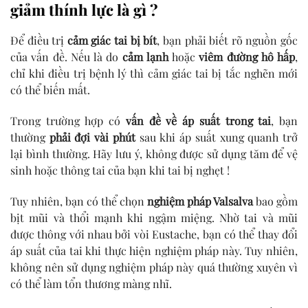
giảm thính lực là gì ?
Để điều trị
cảm giác tai bị bít
, bạn phải biết rõ nguồn gốc
của vấn đề. Nếu là do
cảm lạnh
hoặc
viêm đường hô hấp
,
chỉ khi điều trị bệnh lý thì cảm giác tai bị tắc nghẽn mới
có thể biến mất.
Trong trường hợp có
vấn đề về áp suất trong tai
, bạn
thường
phải đợi vài phút
sau khi áp suất xung quanh trở
lại bình thường. Hãy lưu ý, không được sử dụng tăm để vệ
sinh hoặc thông tai của bạn khi tai bị nghẹt !
Tuy nhiên, bạn có thể chọn
nghiệm pháp Valsalva
bao gồm
bịt mũi và thổi mạnh khi ngậm miệng. Nhờ tai và mũi
được thông với nhau bởi vòi Eustache, bạn có thể thay đổi
áp suất của tai khi thực hiện nghiệm pháp này. Tuy nhiên,
không nên sử dụng nghiệm pháp này quá thường xuyên vì
có thể làm tổn thương màng nhĩ.