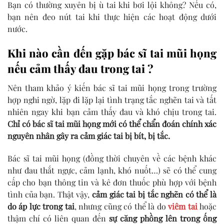
Bạn có thường xuyên bị ù tai khi bơi lội không? Nếu có,
bạn nên đeo nút tai khi thực hiện các hoạt động dưới
nước.
Khi nào cần đến gặp bác sĩ tai mũi họng
nếu cảm thấy đau trong tai ?
Nên tham khảo ý kiến ​​​​bác sĩ tai mũi họng trong trường
hợp nghi ngờ, lặp đi lặp lại tình trạng tắc nghẽn tai và tất
nhiên ngay khi bạn cảm thấy đau và khó chịu trong tai.
Chỉ có bác sĩ tai mũi họng mới có thể chẩn đoán chính xác
nguyên nhân gây ra cảm giác tai bị bít, bị tắc.
Bác sĩ tai mũi họng (đồng thời chuyên về các bệnh khác
như đau thắt ngực, cảm lạnh, khó nuốt…) sẽ có thể cung
cấp cho bạn thông tin và kê đơn thuốc phù hợp với bệnh
tình của bạn. Thật vậy,
cảm giác tai bị tắc nghẽn có thể là
do áp lực trong tai
, nhưng cũng có thể là do
viêm tai
hoặc
thậm chí có liên quan đến
sự căng phồng lên trong ống