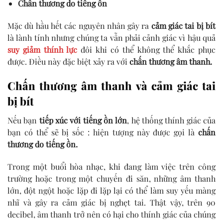
Chấn thương do tiếng ồn
Mặc dù hầu hết các nguyên nhân gây ra
cảm giác tai bị bít
là lành tính nhưng chúng ta vẫn phải cảnh giác vì hậu quả
suy giảm thính lực
đôi khi có thể không thể khắc phục
được. Điều này đặc biệt xảy ra với
chấn thương âm thanh.
Chấn thương âm thanh và cảm giác tai
bị bít
Nếu bạn
tiếp xúc với tiếng ồn lớn
, hệ thống thính giác của
bạn có thể sẽ bị sốc : hiện tượng này được gọi là
chấn
thương do tiếng ồn.
Trong một buổi hòa nhạc, khi đang làm việc trên công
trường hoặc trong một chuyến đi săn, những âm thanh
lớn, đột ngột hoặc lặp đi lặp lại có thể làm suy yếu màng
nhĩ và gây ra cảm giác bị nghẹt tai. Thật vậy, trên 90
decibel, âm thanh trở nên có hại cho thính giác của chúng