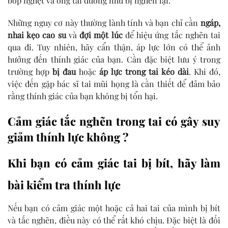
bóp nghẹt và ống tai dường như bị nghẽn lại.
Những nguy cơ này thường lành tính và bạn chỉ cần
ngáp,
nhai kẹo cao su
và
đợi một lúc
để hiệu ứng tắc nghẽn tai
qua đi. Tuy nhiên, hãy cẩn thận, áp lực lớn có thể ảnh
hưởng đến thính giác của bạn. Cần đặc biệt lưu ý trong
trường hợp
bị đau
hoặc
áp lực trong tai kéo dài
. Khi đó,
việc đến gặp bác sĩ tai mũi họng là cần thiết để đảm bảo
rằng thính giác của bạn không bị tổn hại.
Cảm giác tắc nghẽn trong tai có gây suy
giảm thính lực không ?
Khi bạn có cảm giác tai bị bít, hãy làm
bài kiểm tra thính lực
Nếu bạn có cảm giác một hoặc cả hai tai của mình bị bít
và tắc nghẽn, điều này có thể rất khó chịu. Đặc biệt là đối