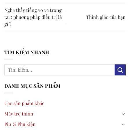
Nghe thấy tiếng vo ve trong
tai : phương pháp điều trị là
Thính giác của bạn
gì ?
TÌM KIẾM NHANH
DANH MỤC SẢN PHẨM
Các sản phẩm khác
Máy trợ thính
Pin & Phụ kiện