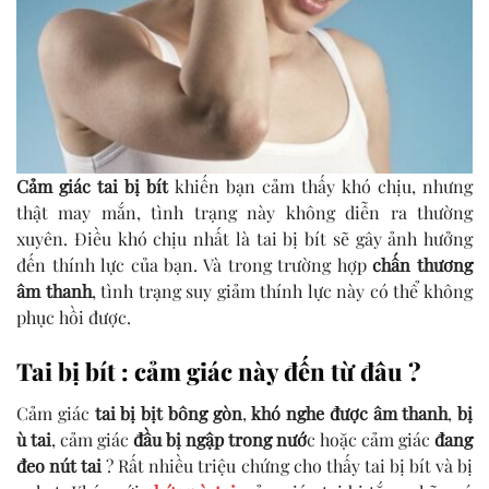
Cảm giác tai bị bít
khiến bạn cảm thấy khó chịu, nhưng
thật may mắn, tình trạng này không diễn ra thường
xuyên. Điều khó chịu nhất là tai bị bít sẽ gây ảnh hưởng
đến thính lực của bạn. Và trong trường hợp
chấn thương
âm thanh
, tình trạng suy giảm thính lực này có thể không
phục hồi được.
Tai bị bít : cảm giác này đến từ đâu ?
Cảm giác
tai bị bịt bông gòn
,
khó nghe được âm thanh
,
bị
ù tai
, cảm giác
đầu bị ngập trong nướ
c hoặc cảm giác
đang
đeo nút tai
? Rất nhiều triệu chứng cho thấy tai bị bít và bị