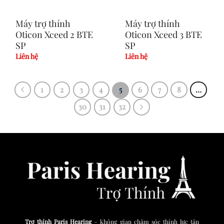
Máy trợ thính
Máy trợ thính
Oticon Xceed 2 BTE
Oticon Xceed 3 BTE
SP
SP
Liên hệ
Liên hệ
1
2
3
4
5
6
7
8
…
30
31
32
Trợ thính Paris Hearing
– không gian chăm sóc thính lực tận