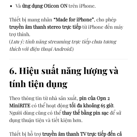
Và
ứng dụng Oticon ON
trên iPhone.
Thiết bị mang nhãn
“Made for iPhone”
, cho phép
truyền âm thanh stereo trực tiếp
từ iPhone đến máy
trợ thính.
(
Lưu ý: tính năng streaming trực tiếp chưa tương
thích với điện thoại Android.
)
6. Hiệu suất năng lượng và
tính tiện dụng
Theo thông tin từ nhà sản xuất,
pin của Opn 2
MiniRITE
có thể hoạt động
tối đa khoảng 65 giờ
.
Người dùng cũng có thể
thay thế bằng pin sạc
để sử
dụng thuận tiện và tiết kiệm hơn.
Thiết bị hỗ trợ
truyền âm thanh TV trực tiếp đến cả