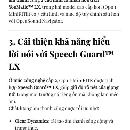
YouMatic™ LX
, trong khi model cao cấp hơn (Opn 1
MiniRITE) có 3 cấu hình và mức độ tùy chỉnh sâu hơn
với OpenSound Navigator.
3. Cải thiện khả năng hiểu
lời nói với Speech Guard™
LX
Ở
mức công nghệ cấp 2
, Opn 2 MiniRITE được tích
hợp
Speech Guard™ LX
, giúp
giữ độ rõ nét của giọng
nói
trong môi trường có tiếng ồn mà không làm méo
âm.
Chất lượng âm thanh cũng được tối ưu nhờ:
Clear Dynamics
: tái tạo âm thanh sống động và
trung thực.