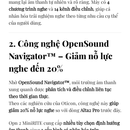
mang lại âm thanh tự nhiên và rõ ràng. Máy có
4
chương trình nghe
và
14 kênh điều chỉnh
, giúp cá
nhân hóa trải nghiệm nghe theo từng nhu cầu cụ thể
của người dùng.
2. Công nghệ OpenSound
Navigator™ – Giảm nỗ lực
nghe đến 20%
Nhờ
OpenSound Navigator™
, môi trường âm thanh
xung quanh được
phân tích và điều chỉnh liên tục
theo thời gian thực
.
Theo các nghiên cứu của Oticon, công nghệ này
giúp
giảm 20% nỗ lực nghe
so với dòng
Alta2 Pro
trước đây.
Opn 2 MiniRITE cung cấp
nhiều tùy chọn định hướng
âm thanh
cùng
2 cấu hình cá nhân hóa trên