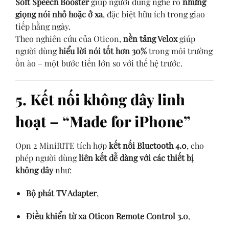
Soft Speech Booster
giúp người dùng nghe rõ
những
giọng nói nhỏ hoặc ở xa
, đặc biệt hữu ích trong giao
tiếp hằng ngày.
Theo nghiên cứu của Oticon,
nền tảng Velox
giúp
người dùng
hiểu lời nói tốt hơn 30%
trong môi trường
ồn ào – một bước tiến lớn so với thế hệ trước.
5. Kết nối không dây linh
hoạt – “Made for iPhone”
Opn 2 MiniRITE tích hợp
kết nối Bluetooth 4.0
, cho
phép người dùng
liên kết dễ dàng với các thiết bị
không dây
như:
Bộ phát TV Adapter
,
Điều khiển từ xa Oticon Remote Control 3.0
,