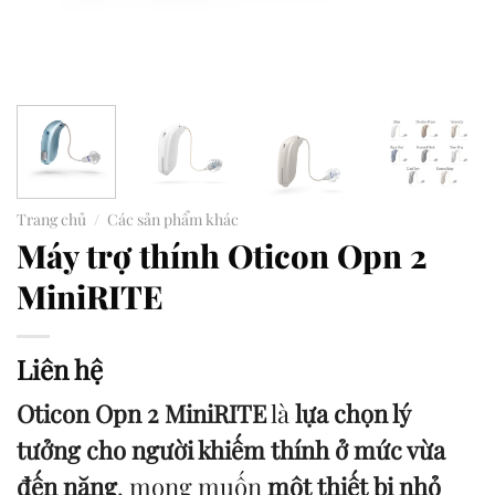
Trang chủ
/
Các sản phẩm khác
Máy trợ thính Oticon Opn 2
MiniRITE
Liên hệ
Oticon Opn 2 MiniRITE
là
lựa chọn lý
tưởng cho người khiếm thính ở mức vừa
đến nặng
, mong muốn
một thiết bị nhỏ