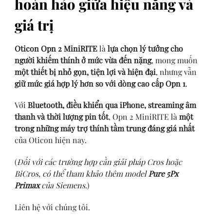
hoàn hảo giữa hiệu năng và
giá trị
Oticon Opn 2 MiniRITE
là
lựa chọn lý tưởng cho
người khiếm thính ở mức vừa đến nặng
, mong muốn
một thiết bị nhỏ gọn, tiện lợi và hiện đại
, nhưng vẫn
giữ mức giá hợp lý hơn so với dòng cao cấp Opn 1
.
Với
Bluetooth, điều khiển qua iPhone, streaming âm
thanh và thời lượng pin tốt
, Opn 2 MiniRITE là
một
trong những máy trợ thính tầm trung đáng giá nhất
của Oticon hiện nay.
(
Đối với các trường hợp cần giải pháp Cros hoặc
BiCros, có thể tham khảo thêm model
Pure 5Px
Primax
của Siemens.
)
Liên hệ với chúng tôi.