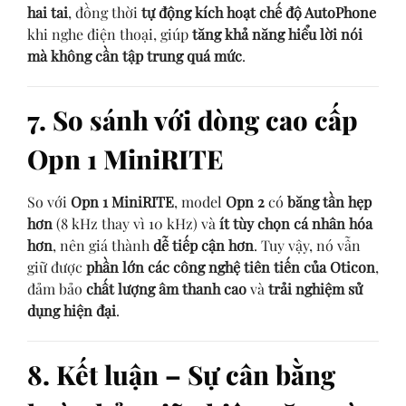
hai tai
, đồng thời
tự động kích hoạt chế độ AutoPhone
khi nghe điện thoại, giúp
tăng khả năng hiểu lời nói
mà không cần tập trung quá mức
.
7. So sánh với dòng cao cấp
Opn 1 MiniRITE
So với
Opn 1 MiniRITE
, model
Opn 2
có
băng tần hẹp
hơn
(8 kHz thay vì 10 kHz) và
ít tùy chọn cá nhân hóa
hơn
, nên giá thành
dễ tiếp cận hơn
. Tuy vậy, nó vẫn
giữ được
phần lớn các công nghệ tiên tiến của Oticon
,
đảm bảo
chất lượng âm thanh cao
và
trải nghiệm sử
dụng hiện đại
.
8. Kết luận – Sự cân bằng