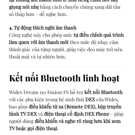
giọng nói nhẹ
bằng cách chuyển chúng sang dải tần
số thấp hơn – dễ nghe hơn.
4. Tự động thích nghi âm thanh
Công nghệ này cho phép máy
tự điều chỉnh quá trình
làm quen với âm thanh mới
theo mức độ nhạy cảm
thính giác của từng người, giúp việc đeo máy trở nên
thoải mái và tự nhiên hơn.
Kết nối Bluetooth linh hoạt
Widex Dream 110 Fusion FS hỗ trợ
kết nối Bluetooth
với các phụ kiện trong hệ sinh thái
DEX
của Widex,
bao gồm
điều khiển từ xa (Remote DEX), hộp truyền
hình TV DEX
và
điện thoại cố định DEX Phone
– giúp
người dùng
điều khiển và nghe rõ ràng hơn khi xem
TV hoặc gọi điện thoại
.