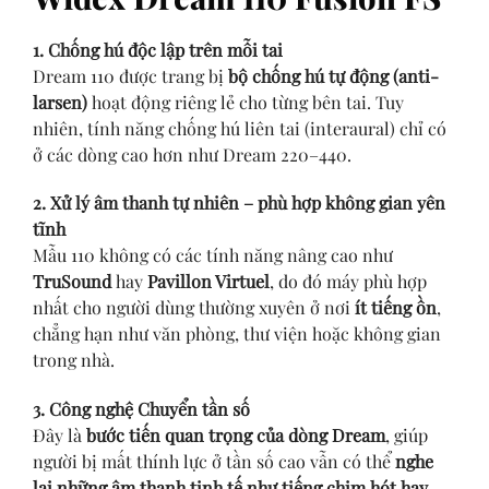
1. Chống hú độc lập trên mỗi tai
Dream 110 được trang bị
bộ chống hú tự động (anti-
larsen)
hoạt động riêng lẻ cho từng bên tai. Tuy
nhiên, tính năng chống hú liên tai (interaural) chỉ có
ở các dòng cao hơn như Dream 220–440.
2. Xử lý âm thanh tự nhiên – phù hợp không gian yên
tĩnh
Mẫu 110 không có các tính năng nâng cao như
TruSound
hay
Pavillon Virtuel
, do đó máy phù hợp
nhất cho người dùng thường xuyên ở nơi
ít tiếng ồn
,
chẳng hạn như văn phòng, thư viện hoặc không gian
trong nhà.
3. Công nghệ Chuyển tần số
Đây là
bước tiến quan trọng của dòng Dream
, giúp
người bị mất thính lực ở tần số cao vẫn có thể
nghe
lại những âm thanh tinh tế như tiếng chim hót hay