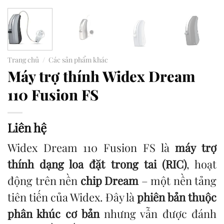
Trang chủ
/
Các sản phẩm khác
Máy trợ thính Widex Dream
110 Fusion FS
Liên hệ
Widex Dream 110 Fusion FS là
máy trợ
thính dạng loa đặt trong tai (RIC)
, hoạt
động trên nền
chip Dream
– một nền tảng
tiên tiến của Widex. Đây là
phiên bản thuộc
phân khúc cơ bản
nhưng vẫn được đánh