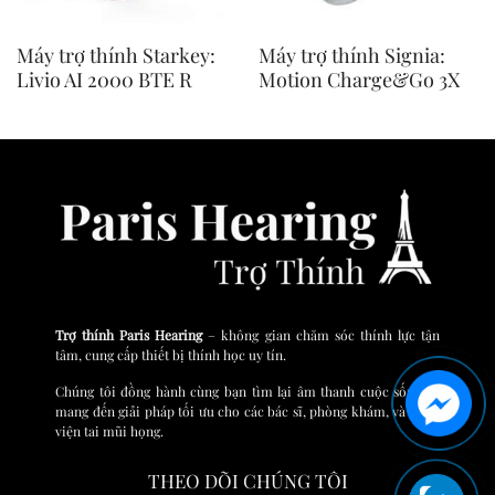
Máy trợ thính Starkey:
Máy trợ thính Signia:
Livio AI 2000 BTE R
Motion Charge&Go 3X
Trợ thính Paris Hearing
– không gian chăm sóc thính lực tận
tâm, cung cấp thiết bị thính học uy tín.
Chúng tôi đồng hành cùng bạn tìm lại âm thanh cuộc sống và
mang đến giải pháp tối ưu cho các bác sĩ, phòng khám, và bệnh
viện tai mũi họng.
THEO DÕI CHÚNG TÔI