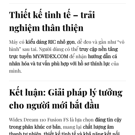
Thiết kế tinh tế – trải
nghiệm thân thiện
Máy có
kiểu dáng RIC nhỏ gọn
, dễ đeo và gần như “vô
hình” sau tai. Người dùng có thể
truy cập nền tảng
trực tuyến MY.WIDEX.COM
để nhận
hướng dẫn cá
nhân hóa và tư vấn phù hợp với hồ sơ thính lực
của
mình.
Kết luận: Giải pháp lý tưởng
cho người mới bắt đầu
Widex Dream 110 Fusion FS là lựa chọn
đáng tin cậy
trong phân khúc cơ bản
, mang lại
chất lượng âm
thanh tự nhiên, thiết kế tinh tế và khả năng kết nối