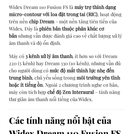
Widex Dream 110 Fusion FS là
máy trợ thính dạng
micro-contour với loa đặt trong tai (RIC)
, hoạt động
trên nền
chip Dream
– một nền tảng tiên tiến của
Widex. Đây là
phiên bản thuộc phân khúc cơ
bản
nhưng vẫn được đánh giá cao về chất lượng xử lý
âm thanh và độ ổn định.
Máy có
3 kênh xử lý âm thanh
, ít hơn so với Dream
220 (5 kênh) hay Dream 330 (10 kênh), nhưng vẫn đủ
cho người dùng có
mức độ mất thính lực nhẹ đến
trung bình
, chủ yếu sống trong
môi trường yên tĩnh
hoặc ít tiếng ồn
. Ngoài 2 chương trình nghe cơ bản,
máy còn tích hợp
chế độ Zen Interaural
– tính năng
thư giãn âm thanh nổi tiếng của Widex.
Các tính năng nổi bật của
Widex Dream 110 Fusion FS