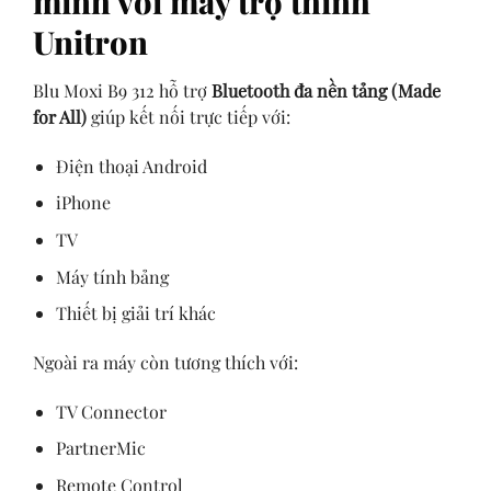
minh với máy trợ thính
Unitron
Blu Moxi B9 312 hỗ trợ
Bluetooth đa nền tảng (Made
for All)
giúp kết nối trực tiếp với:
Điện thoại Android
iPhone
TV
Máy tính bảng
Thiết bị giải trí khác
Ngoài ra máy còn tương thích với:
TV Connector
PartnerMic
Remote Control