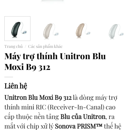
Trang chủ
/
Các sản phẩm khác
Máy trợ thính Unitron Blu
Moxi B9 312
Liên hệ
Unitron Blu Moxi B9 312
là dòng máy trợ
thính mini RIC (Receiver-In-Canal) cao
cấp thuộc nền tảng
Blu của Unitron
, ra
mắt với chip xử lý
Sonova PRISM™
thế hệ