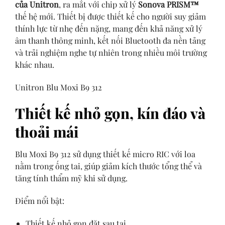
của Unitron
, ra mắt với chip xử lý
Sonova PRISM™
thế hệ mới. Thiết bị được thiết kế cho người suy giảm
thính lực từ nhẹ đến nặng, mang đến khả năng xử lý
âm thanh thông minh, kết nối Bluetooth đa nền tảng
và trải nghiệm nghe tự nhiên trong nhiều môi trường
khác nhau.
Unitron Blu Moxi B9 312
Thiết kế nhỏ gọn, kín đáo và
thoải mái
Blu Moxi B9 312 sử dụng thiết kế micro RIC với loa
nằm trong ống tai, giúp giảm kích thước tổng thể và
tăng tính thẩm mỹ khi sử dụng.
Điểm nổi bật:
Thiết kế nhỏ gọn đặt sau tai