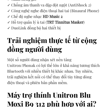
✓ Chống âm thanh va đập đột ngột (AntiShock 2)
✓ Công nghệ nghe điện thoại hai tai (Binaural Phone)
✓ Chế độ nghe nhạc
HD Music 2
✓ Hỗ trợ quản lý ù tai (
TRT Tinnitus Masker
)
✓ DuoLink đồng bộ hai thiết bị
Trải nghiệm thực tế từ cộng
đồng người dùng
Một số người dùng nhận xét nền tảng
Unitron/Phonak có lợi thế lớn ở khả năng tương thích
Bluetooth với nhiều thiết bị khác nhau. Tuy nhiên,
trải nghiệm kết nối có thể thay đổi tùy từng dòng
điện thoại và phiên bản phần mềm.
Máy trợ thính Unitron Blu
Moxi B9 312 phù hợp với ai?