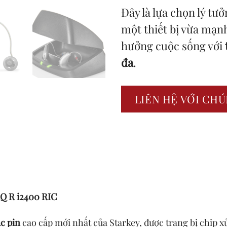
Đây là lựa chọn lý 
một thiết bị vừa mạn
hưởng cuộc sống với
đa
.
LIÊN HỆ VỚI CHÚ
iQ R i2400 RIC
c pin
cao cấp mới nhất của Starkey, được trang bị chip xử 