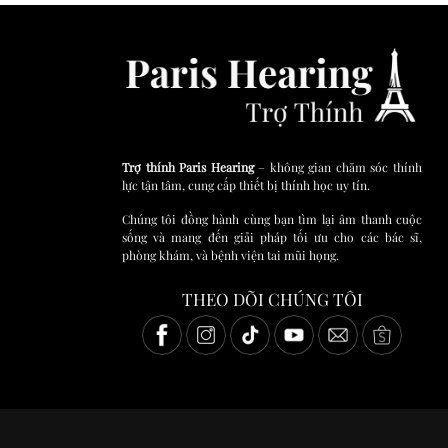
Trợ thính Paris Hearing
– không gian chăm sóc thính
lực tận tâm, cung cấp thiết bị thính học uy tín.
Chúng tôi đồng hành cùng bạn tìm lại âm thanh cuộc
sống và mang đến giải pháp tối ưu cho các bác sĩ,
phòng khám, và bệnh viện tai mũi họng.
THEO DÕI CHÚNG TÔI