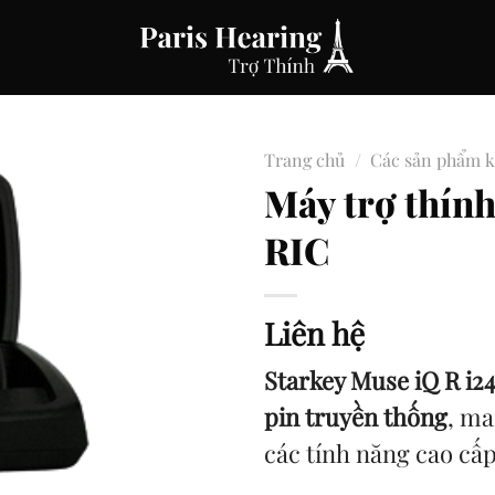
Trang chủ
/
Các sản phẩm 
Máy trợ thín
RIC
Liên hệ
Starkey Muse iQ R i2
pin truyền thống
, m
các tính năng cao cấp