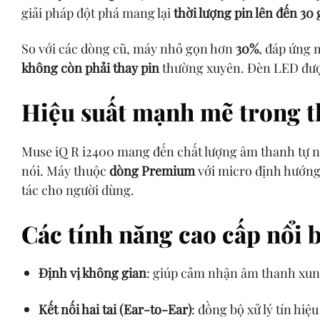
giải pháp đột phá mang lại
thời lượng pin lên đến 30
So với các dòng cũ, máy nhỏ gọn hơn
30%
, đáp ứng 
không còn phải thay pin
thường xuyên. Đèn LED được 
Hiệu suất mạnh mẽ trong t
Muse iQ R i2400 mang đến chất lượng âm thanh tự n
nói. Máy thuộc
dòng Premium
với micro định hướng,
tác cho người dùng.
Các tính năng cao cấp nổi 
Định vị không gian
: giúp cảm nhận âm thanh xun
Kết nối hai tai (Ear-to-Ear)
: đồng bộ xử lý tín hiệu 