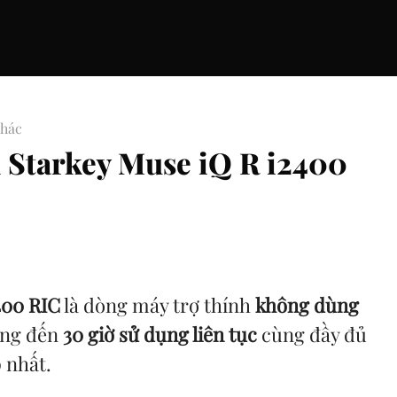
khác
h Starkey Muse iQ R i2400
400 RIC
là dòng máy trợ thính
không dùng
ang đến
30 giờ sử dụng liên tục
cùng đầy đủ
 nhất.