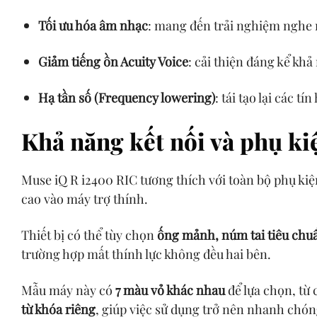
Tối ưu hóa âm nhạc
: mang đến trải nghiệm nghe 
Giảm tiếng ồn Acuity Voice
: cải thiện đáng kể khả
Hạ tần số (Frequency lowering)
: tái tạo lại các 
Khả năng kết nối và phụ ki
Muse iQ R i2400 RIC tương thích với toàn bộ phụ ki
cao vào máy trợ thính.
Thiết bị có thể tùy chọn
ống mảnh, núm tai tiêu chuẩ
trường hợp mất thính lực không đều hai bên.
Mẫu máy này có
7 màu vỏ khác nhau
để lựa chọn, từ
từ khóa riêng
, giúp việc sử dụng trở nên nhanh chón