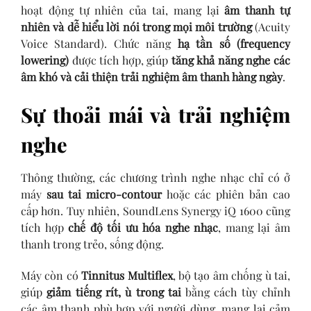
hoạt động tự nhiên của tai, mang lại
âm thanh tự
nhiên và dễ hiểu lời nói trong mọi môi trường
(Acuity
Voice Standard). Chức năng
hạ tần số (frequency
lowering)
được tích hợp, giúp
tăng khả năng nghe các
âm khó và cải thiện trải nghiệm âm thanh hàng ngày
.
Sự thoải mái và trải nghiệm
nghe
Thông thường, các chương trình nghe nhạc chỉ có ở
máy
sau tai micro-contour
hoặc các phiên bản cao
cấp hơn. Tuy nhiên, SoundLens Synergy iQ 1600 cũng
tích hợp
chế độ tối ưu hóa nghe nhạc
, mang lại âm
thanh trong trẻo, sống động.
Máy còn có
Tinnitus Multiflex
, bộ tạo âm chống ù tai,
giúp
giảm tiếng rít, ù trong tai
bằng cách tùy chỉnh
các âm thanh phù hợp với người dùng, mang lại cảm