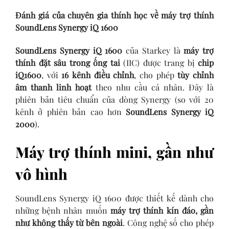
Đánh giá của chuyên gia thính học về máy trợ thính
SoundLens Synergy iQ 1600
SoundLens Synergy iQ 1600
của Starkey là
máy trợ
thính đặt sâu trong ống tai
(IIC) được trang bị
chip
iQ1600
, với
16 kênh điều chỉnh
, cho phép
tùy chỉnh
âm thanh linh hoạt
theo nhu cầu cá nhân. Đây là
phiên bản tiêu chuẩn của dòng Synergy (so với 20
kênh ở phiên bản cao hơn
SoundLens Synergy iQ
2000
).
Máy trợ thính mini, gần như
vô hình
SoundLens Synergy iQ 1600 được thiết kế dành cho
những bệnh nhân muốn
máy trợ thính kín đáo, gần
như không thấy từ bên ngoài
. Công nghệ số cho phép