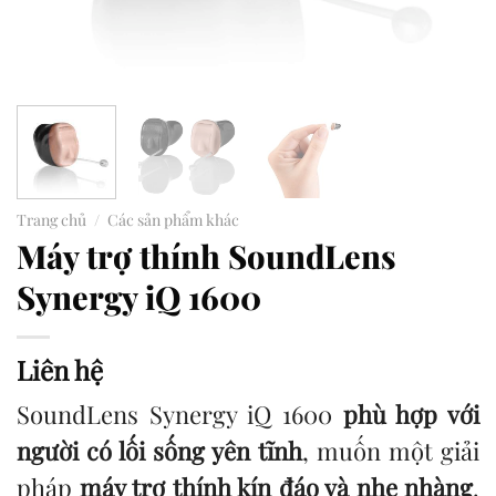
Trang chủ
/
Các sản phẩm khác
Máy trợ thính SoundLens
Synergy iQ 1600
Liên hệ
SoundLens Synergy iQ 1600
phù hợp với
người có lối sống yên tĩnh
, muốn một giải
pháp
máy trợ thính kín đáo và nhẹ nhàng
.