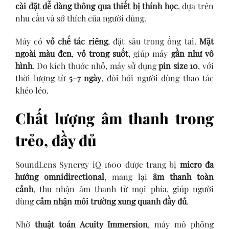
cài đặt dễ dàng thông qua thiết bị thính học
, dựa trên
nhu cầu và sở thích của người dùng.
Máy có
vỏ chế tác riêng
, đặt sâu trong ống tai.
Mặt
ngoài màu đen
,
vỏ trong suốt
, giúp máy
gần như vô
hình
. Do kích thước nhỏ, máy sử dụng
pin size 10
, với
thời lượng từ
5–7 ngày
, đòi hỏi người dùng thao tác
khéo léo.
Chất lượng âm thanh trong
trẻo, đầy đủ
SoundLens Synergy iQ 1600 được trang bị
micro đa
hướng omnidirectional
, mang lại
âm thanh toàn
cảnh
, thu nhận âm thanh từ mọi phía, giúp người
dùng
cảm nhận môi trường xung quanh đầy đủ
.
Nhờ
thuật toán Acuity Immersion
, máy mô phỏng