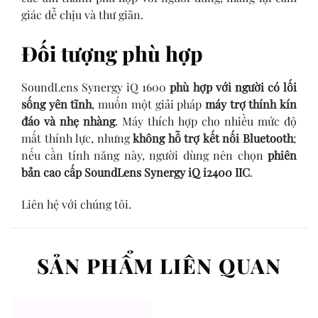
giác dễ chịu và thư giãn.
Đối tượng phù hợp
SoundLens Synergy iQ 1600
phù hợp với người có lối
sống yên tĩnh
, muốn một giải pháp
máy trợ thính kín
đáo và nhẹ nhàng
. Máy thích hợp cho nhiều mức độ
mất thính lực, nhưng
không hỗ trợ kết nối Bluetooth
;
nếu cần tính năng này, người dùng nên chọn
phiên
bản cao cấp SoundLens Synergy iQ i2400 IIC
.
Liên hệ với chúng tôi.
SẢN PHẨM LIÊN QUAN