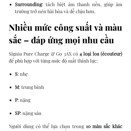
Surrounding
: tách biệt âm thanh nền, giúp âm
trường trở nên hài hòa và dễ chịu hơn.
Nhiều mức công suất và màu
sắc – đáp ứng mọi nhu cầu
Signia Pure Charge & Go 3AX có
4 loại loa (écouteur)
để phù hợp với từng mức độ mất thính lực:
S
: nhẹ
M
: trung bình
P
: nặng
SP
: nặng sâu
Người dùng có thể lựa chọn trong
10 màu sắc khác