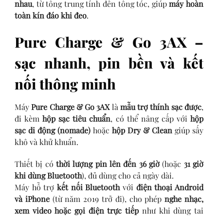
nhau
, từ tông trung tính đến tông tóc, giúp
máy hoàn
toàn kín đáo khi đeo
.
Pure Charge & Go 3AX –
sạc nhanh, pin bền và kết
nối thông minh
Máy
Pure Charge & Go 3AX
là
mẫu trợ thính sạc được
,
đi kèm
hộp sạc tiêu chuẩn
, có thể nâng cấp với
hộp
sạc di động (nomade)
hoặc
hộp Dry & Clean
giúp sấy
khô và khử khuẩn.
Thiết bị có
thời lượng pin lên đến 36 giờ
(hoặc
31 giờ
khi dùng Bluetooth
), đủ dùng cho cả ngày dài.
Máy hỗ trợ
kết nối Bluetooth
với
điện thoại Android
và iPhone
(từ năm 2019 trở đi), cho phép
nghe nhạc,
xem video hoặc gọi điện trực tiếp
như khi dùng tai