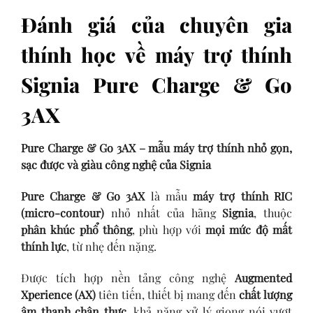
Đánh giá của chuyên gia
thính học về máy trợ thính
Signia Pure Charge & Go
3AX
Pure Charge & Go 3AX – mẫu máy trợ thính nhỏ gọn,
sạc được và giàu công nghệ của Signia
Pure Charge & Go 3AX
là mẫu
máy trợ thính RIC
(micro-contour)
nhỏ nhất của hãng
Signia
, thuộc
phân khúc phổ thông
, phù hợp với
mọi mức độ mất
thính lực
, từ nhẹ đến nặng.
Được tích hợp nền tảng công nghệ
Augmented
Xperience (AX)
tiên tiến, thiết bị mang đến
chất lượng
âm thanh chân thực
, khả năng xử lý giọng nói vượt