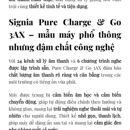
trội cùng
thiết kế tinh tế và tiện dụng
.
Signia Pure Charge & Go
3AX – mẫu máy phổ thông
nhưng đậm chất công nghệ
Với
24 kênh xử lý âm thanh
và
6 chương trình nghe
được lập trình sẵn
, Pure Charge & Go 3AX đảm bảo
chất lượng âm thanh rõ ràng và cân bằng
trong các
môi trường có tiếng ồn vừa phải.
Máy được trang bị
cảm biến âm học và cảm biến
chuyển động
, giúp tự động điều chỉnh theo hướng và
không gian, mang lại
trải nghiệm nghe thoải mái và tự
nhiên
cho người dùng. Thiết kế
nhỏ gọn, thanh lịch
,
giúp máy dễ dàng ẩn sau tai và mang lại
cảm giác đeo
nhẹ nhàng suốt cả ngày
.