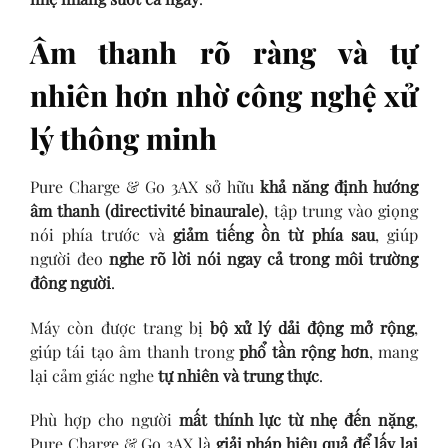
Âm thanh rõ ràng và tự
nhiên hơn nhờ công nghệ xử
lý thông minh
Pure Charge & Go 3AX sở hữu
khả năng định hướng
âm thanh (directivité binaurale)
, tập trung vào giọng
nói phía trước và
giảm tiếng ồn từ phía sau
, giúp
người đeo
nghe rõ lời nói ngay cả trong môi trường
đông người
.
Máy còn được trang bị
bộ xử lý dải động mở rộng
,
giúp tái tạo âm thanh trong
phổ tần rộng hơn
, mang
lại cảm giác nghe
tự nhiên và trung thực
.
Phù hợp cho người
mất thính lực từ nhẹ đến nặng
,
Pure Charge & Go 3AX là
giải pháp hiệu quả để lấy lại