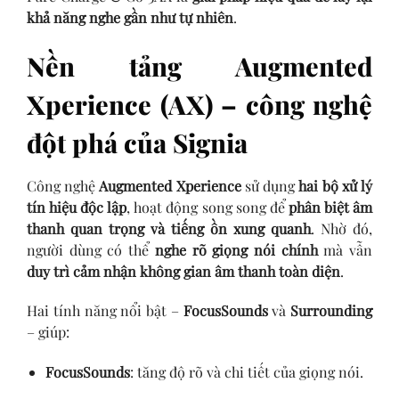
khả năng nghe gần như tự nhiên
.
Nền tảng Augmented
Xperience (AX) – công nghệ
đột phá của Signia
Công nghệ
Augmented Xperience
sử dụng
hai bộ xử lý
tín hiệu độc lập
, hoạt động song song để
phân biệt âm
thanh quan trọng và tiếng ồn xung quanh
. Nhờ đó,
người dùng có thể
nghe rõ giọng nói chính
mà vẫn
duy trì cảm nhận không gian âm thanh toàn diện
.
Hai tính năng nổi bật –
FocusSounds
và
Surrounding
– giúp:
FocusSounds
: tăng độ rõ và chi tiết của giọng nói.