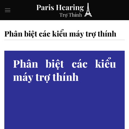
Skip
to
content
Phân biệt các kiểu máy trợ thính
Phân biệt các kiểu
máy trợ thính