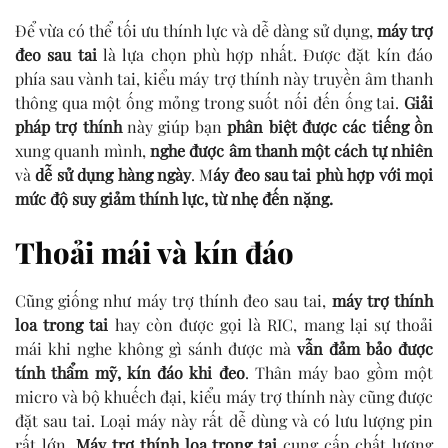
Để vừa có thể tối ưu thính lực và dễ dàng sử dụng,
máy trợ
đeo sau tai
là lựa chọn phù hợp nhất. Được đặt kín đáo
phía sau vành tai, kiểu máy trợ thính này truyền âm thanh
thông qua một ống mỏng trong suốt nối đến ống tai.
Giải
pháp trợ thính
này giúp bạn
phân biệt được các tiếng ồn
xung quanh mình,
nghe được âm thanh một cách tự nhiên
và
dễ sử dụng hàng ngày
. M
áy đeo sau tai phù hợp với mọi
mức độ suy giảm thính lực, từ nhẹ đến nặng.
Thoải mái và kín đáo
Cũng giống như máy trợ thính đeo sau tai,
máy trợ thính
loa trong tai
hay còn được gọi là RIC, mang lại sự thoải
mái khi nghe không gì sánh được mà
vẫn đảm bảo được
tính thẩm mỹ, kín đáo khi đeo
. Thân máy bao gồm một
micro và bộ khuếch đại, kiểu máy trợ thính này cũng được
đặt sau tai. Loại máy này rất dễ dùng và có lưu lượng pin
rất lớn.
Máy trợ thính loa trong tai
cung cấp chất lượng