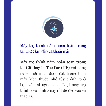
Các giải pháp trợ thính của chúng tôi được tích
hợp các công nghệ mới nhất với mức giá phù hợp
với ngân sách của bạn.
Máy trợ thính nằm hoàn toàn trong
tai CIC : kín đáo và thoải mái
Máy trợ thính nằm hoàn toàn trong
tai CIC hay In The Ear (ITE)
với công
nghệ mới nhất được đặt trong thân
máy kích thước nhỏ tùy chỉnh, phù
hợp với tai người đeo. Loại máy trợ
thính « vô hình » này rất dễ đeo vào và
tháo ra.