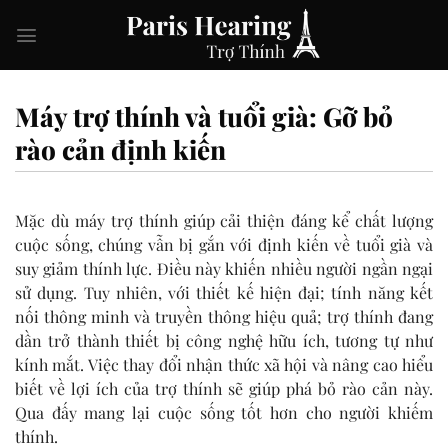
Skip
to
content
Máy trợ thính và tuổi già: Gỡ bỏ
rào cản định kiến
Mặc dù máy trợ thính giúp cải thiện đáng kể chất lượng
cuộc sống, chúng vẫn bị gắn với định kiến về tuổi già và
suy giảm thính lực. Điều này khiến nhiều người ngần ngại
sử dụng. Tuy nhiên, với thiết kế hiện đại; tính năng kết
nối thông minh và truyền thông hiệu quả; trợ thính đang
dần trở thành thiết bị công nghệ hữu ích, tương tự như
kính mắt. Việc thay đổi nhận thức xã hội và nâng cao hiểu
biết về lợi ích của trợ thính sẽ giúp phá bỏ rào cản này.
Qua đấy mang lại cuộc sống tốt hơn cho người khiếm
thính.