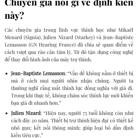
Chuyên gia nói gì về định kiến
này?
Các chuyên gia trong lĩnh vực thính học như Mikaël
Menard (Signia), Julien Nizard (Starkey) và Jean-Baptiste
Lemasson (GN Hearing France) đã chia sẻ quan điểm về
cách vượt qua rào cản tâm lý. Từ đó tận dụng công nghệ
để thay đổi hình ảnh của máy trợ thính.
Jean-Baptiste Lemasson
: “Vấn đề không nằm ở thiết bị
mà ở cách mọi người nhìn nhận chúng. Người ta
thường nghĩ rằng mất thính lực đồng nghĩa với già đi.
Trong khi thực tế, không chăm sóc thính lực mới khiến
bạn già đi nhanh hơn.”
Julien Nizard
: “Hiện nay, người 75 tuổi không còn như
cách đây 20 năm. Thiết bị trợ thính hiện đại có thiết kế
nhỏ gọn; kết nối thông minh; giúp loại bỏ dần định
kiến tiêu cực.”