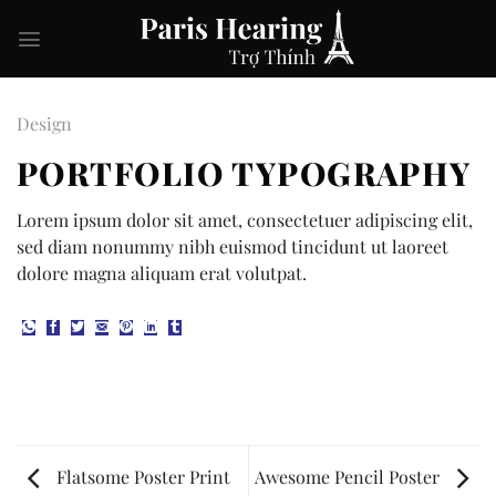
Skip
to
content
Design
PORTFOLIO TYPOGRAPHY
Lorem ipsum dolor sit amet, consectetuer adipiscing elit,
sed diam nonummy nibh euismod tincidunt ut laoreet
dolore magna aliquam erat volutpat.
Flatsome Poster Print
Awesome Pencil Poster