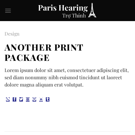
Skip
to
content
Design
ANOTHER PRINT
PACKAGE
Lorem ipsum dolor sit amet, consectetuer adipiscing elit,
sed diam nonummy nibh euismod tincidunt ut laoreet
dolore magna aliquam erat volutpat.