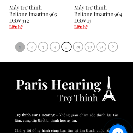
Máy trợ thính
Máy trợ thính
Beltone Imagine 963
Beltone Imagine 964
DRW 312
DRW 13
Liên hệ
Liên hệ
1
2
3
4
…
29
30
31
Trợ thính Paris Hearing
– không gian chăm sóc thính lực tận
tâm, cung cấp thiết bị thính học uy tín.
Chúng tôi đồng hành cùng bạn tìm lại âm thanh cuộc sống và