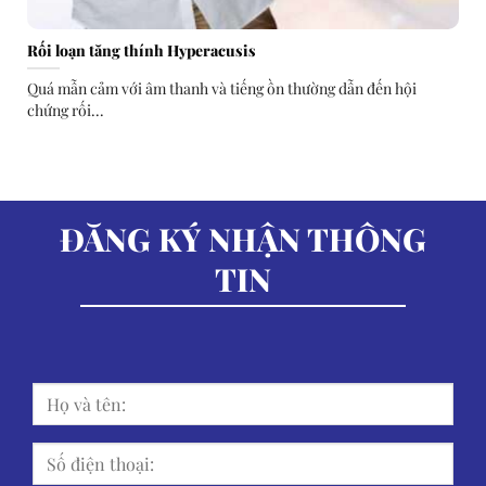
Rối loạn tăng thính Hyperacusis
Quá mẫn cảm với âm thanh và tiếng ồn thường dẫn đến hội
chứng rối...
ĐĂNG KÝ NHẬN THÔNG
TIN