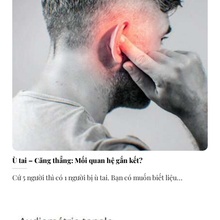
Ù tai – Căng thẳng: Mối quan hệ gắn kết?
Cứ 5 người thì có 1 người bị ù tai. Bạn có muốn biết liệu...