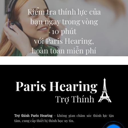
Kiểm tra thính lực của
bạn ngay trong vòng
10 phút
với Paris Hearing,
hoàn toàn miễn phí
ĐĂNG KÝ TEST THÍNH LỰC TRỰC TUYẾN
Trợ thính Paris Hearing
– không gian chăm sóc thính lực tận
tâm, cung cấp thiết bị thính học uy tín.