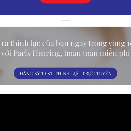
ra thính lực của bạn ngay trong vòng 
với Paris Hearing, hoàn toàn miễn phí
ĐĂNG KÝ TEST THÍNH LỰC TRỰC TUYẾN