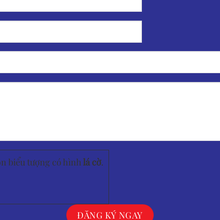
ọn biểu tượng có hình
lá cờ
.