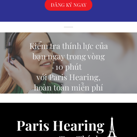
Kiểm tra thính lực của
bạn ngay trong vòng
10 phút
với Paris Hearing,
hoàn toàn miễn phí
ĐĂNG KÝ TEST THÍNH LỰC TRỰC TUYẾN