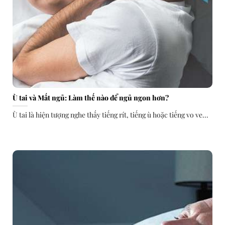
Ù tai và Mất ngủ: Làm thế nào để ngủ ngon hơn?
Ù tai là hiện tượng nghe thấy tiếng rít, tiếng ù hoặc tiếng vo ve...