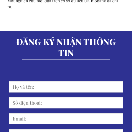
Một nghiên cứu mới dựa trên cơ sở dữ liệu UK Biobank đã chỉ
ra...
ĐĂNG KÝ NHẬN THÔNG
TIN