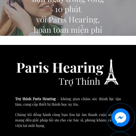
10 phút
với Paris Hearing,
hoàn toàn miễn phí
ĐĂNG KÝ TEST THÍNH LỰC TRỰC TUYẾN
Trợ thính Paris Hearing
– không gian chăm sóc thính lực tận
tâm, cung cấp thiết bị thính học uy tín.
Chúng tôi đồng hành cùng bạn tìm lại âm thanh cuộc sống và
mang đến giải pháp tối ưu cho các bác sĩ, phòng khám, và bệnh
viện tai mũi họng.