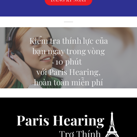
Kiểm tra thính lực của
bạn ngay trong vòng
10 phút
với Paris Hearing,
hoàn toàn miễn phí
ĐĂNG KÝ TEST THÍNH LỰC TRỰC TUYẾN