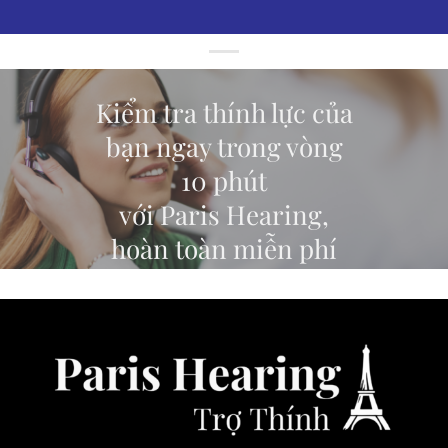
Kiểm tra thính lực của
bạn ngay trong vòng
10 phút
với Paris Hearing,
hoàn toàn miễn phí
ĐĂNG KÝ TEST THÍNH LỰC TRỰC TUYẾN