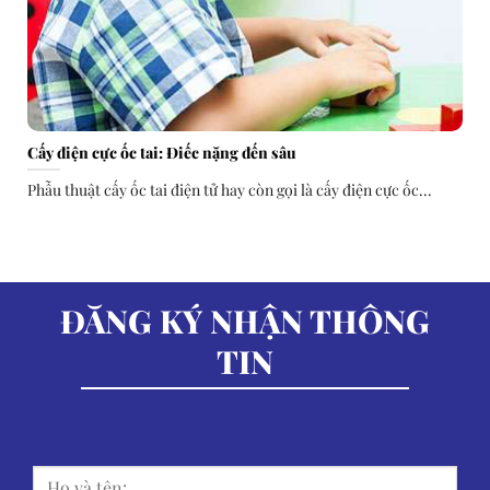
Cấy điện cực ốc tai: Điếc nặng đến sâu
Phẫu thuật cấy ốc tai điện tử hay còn gọi là cấy điện cực ốc...
ĐĂNG KÝ NHẬN THÔNG
TIN