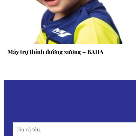
Máy trợ thính đường xương – BAHA