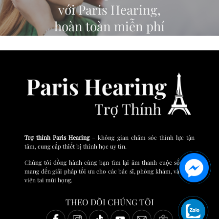
với Paris Hearing,
hoàn toàn miễn phí
ĐĂNG KÝ TEST THÍNH LỰC TRỰC TUYẾN
Trợ thính Paris Hearing
– không gian chăm sóc thính lực tận
tâm, cung cấp thiết bị thính học uy tín.
Chúng tôi đồng hành cùng bạn tìm lại âm thanh cuộc sống và
mang đến giải pháp tối ưu cho các bác sĩ, phòng khám, và bệnh
viện tai mũi họng.
THEO DÕI CHÚNG TÔI