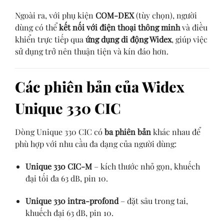
Ngoài ra, với phụ kiện
COM-DEX
(tùy chọn), người
dùng có thể
kết nối với điện thoại thông minh
và điều
khiển trực tiếp qua
ứng dụng di động Widex
, giúp việc
sử dụng trở nên thuận tiện và kín đáo hơn.
Các phiên bản của Widex
Unique 330 CIC
Dòng Unique 330 CIC có
ba phiên bản
khác nhau để
phù hợp với nhu cầu đa dạng của người dùng:
Unique 330 CIC-M
– kích thước nhỏ gọn, khuếch
đại tối đa 63 dB, pin 10.
Unique 330 intra-profond
– đặt sâu trong tai,
khuếch đại 63 dB, pin 10.