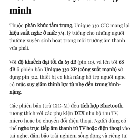
minh
Thuộc
phân khúc tầm trung
, Unique 330 CIC mang lại
hiệu suất nghe ở mức 3/4
, lý tưởng cho những người
thường xuyên sinh hoạt trong môi trường âm thanh
vừa phải.
Với
độ khuếch đại tối đa 63 dB
(pin 10), và lên tới
68
dB
ở phiên bản
Unique 330 XP (công suất mạnh)
sử
dụng pin 312, thiết bị có khả năng hỗ trợ người nghe
có
mức suy giảm thính lực từ nhẹ đến trung bình-
nặng
.
Các phiên bản (trừ CIC-M) đều
tích hợp Bluetooth
,
tương thích với các phụ kiện
DEX
như bộ thu TV,
micro hoặc bộ chuyển đổi điện thoại. Người dùng có
thể
nghe trực tiếp âm thanh từ TV hoặc điện thoại
vào
tai nghe, đảm bảo trải nghiệm sống động và riêng tư.