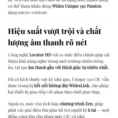
có thể tham khảo dòng
Widex Unique 330 Passion
dạng micro-contour.
Hiệu suất vượt trội và chất
lượng âm thanh rõ nét
Công nghệ
Locator HD
với 10 mức điều chỉnh giúp cải
thiện khả năng nghe trong môi trường nhiều tiếng
ồn, tái tạo
âm thanh gần với thính giác tự nhiên nhất
.
Dù có kích thước cực kỳ nhỏ gọn, Unique 330 CIC vẫn
được trang bị
kết nối không dây WidexLink
, cho phép
hai thiết bị giao tiếp với nhau theo thời gian thực.
Ngoài ra, máy còn tích hợp
chương trình Zen
, giúp
phát các giai điệu thư giãn hỗ trợ người bị
ù tai
— một
điểm cộng lớn cho dòng máy CIC cỡ nhỏ.