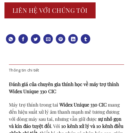
LIÊN HỆ VỚI CHÚNG TÔI
Thông tin chi tiết
Đánh giá của chuyên gia thính học về máy trợ thính
Widex Unique 330 CIC
Máy trợ thính trong tai
Widex Unique 330 CIC
mang
đến hiệu suất xử lý âm thanh mạnh mẽ tương đương
với dòng máy sau tai, nhưng vẫn giữ được
sự nhỏ gọn
và kín đáo tuyệt đối
. Với
10 kênh xử lý và 10 kênh điều