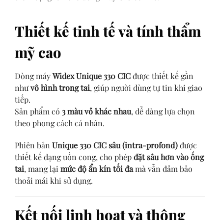
Thiết kế tinh tế và tính thẩm
mỹ cao
Dòng máy
Widex Unique 330 CIC
được thiết kế gần
như
vô hình trong tai
, giúp người dùng tự tin khi giao
tiếp.
Sản phẩm có
3 màu vỏ khác nhau
, dễ dàng lựa chọn
theo phong cách cá nhân.
Phiên bản
Unique 330 CIC sâu (intra-profond)
được
thiết kế dạng uốn cong, cho phép
đặt sâu hơn vào ống
tai
, mang lại
mức độ ẩn kín tối đa
mà vẫn đảm bảo
thoải mái khi sử dụng.
Kết nối linh hoạt và thông