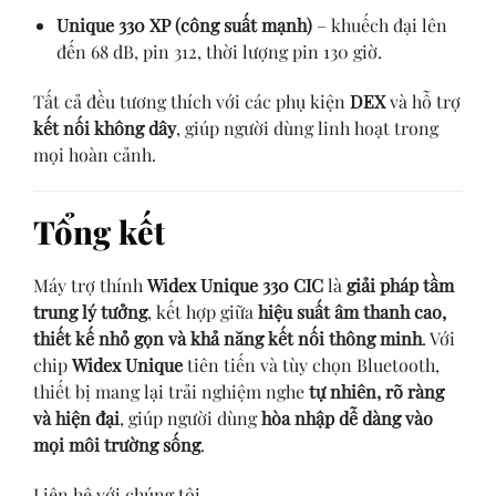
Unique 330 XP (công suất mạnh)
– khuếch đại lên
đến 68 dB, pin 312, thời lượng pin 130 giờ.
Tất cả đều tương thích với các phụ kiện
DEX
và hỗ trợ
kết nối không dây
, giúp người dùng linh hoạt trong
mọi hoàn cảnh.
Tổng kết
Máy trợ thính
Widex Unique 330 CIC
là
giải pháp tầm
trung lý tưởng
, kết hợp giữa
hiệu suất âm thanh cao,
thiết kế nhỏ gọn và khả năng kết nối thông minh
. Với
chip
Widex Unique
tiên tiến và tùy chọn Bluetooth,
thiết bị mang lại trải nghiệm nghe
tự nhiên, rõ ràng
và hiện đại
, giúp người dùng
hòa nhập dễ dàng vào
mọi môi trường sống
.
Liên hệ với chúng tôi.