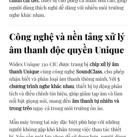
chỉnh chi tiết
, thiết bị cho phép cá nhân hóa cao, giúp
người dùng thích nghi dễ dàng với nhiều môi trường
nghe khác nhau.
Công nghệ và nền tảng xử lý
âm thanh độc quyền Unique
Widex Unique 330 CIC được trang bị
chip xử lý âm
thanh Unique
cùng công nghệ
SoundClass
, cho phép
nhận biết và phân loại âm thanh thông minh. Với
5
chương trình nghe khác nhau
, thiết bị tự động phân
tích và điều chỉnh tín hiệu, giúp giảm tạp âm và làm
nổi bật giọng nói, mang đến
âm thanh tự nhiên và
trong trẻo
ngay cả trong môi trường ồn ào.
Mẫu máy trong tai này đặc biệt phù hợp với những
người không gặp khó khăn trong việc thao tác thiết
bị. Nếu cần một lựa chọn dễ sử dụng hơn, người dùng