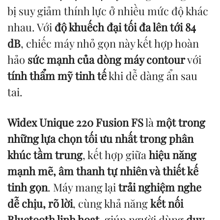
bị suy giảm thính lực ở nhiều mức độ khác
nhau. Với
độ khuếch đại tối đa lên tới 84
dB
, chiếc máy nhỏ gọn này kết hợp hoàn
hảo
sức mạnh của dòng máy contour
với
tính thẩm mỹ tinh tế
khi dễ dàng ẩn sau
tai.
Widex Unique 220 Fusion FS
là
một trong
những lựa chọn tối ưu nhất trong phân
khúc tầm trung
, kết hợp giữa
hiệu năng
mạnh mẽ, âm thanh tự nhiên và thiết kế
tinh gọn
. Máy mang lại
trải nghiệm nghe
dễ chịu, rõ lời
, cùng khả năng
kết nối
Bluetooth linh hoạt
, giúp người dùng
duy