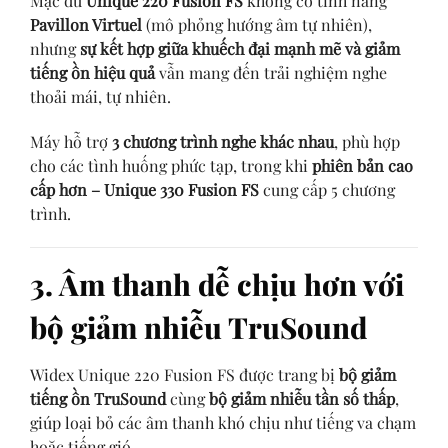
Mặc dù
Unique 220 Fusion FS
không có tính năng
Pavillon Virtuel
(mô phỏng hướng âm tự nhiên),
nhưng
sự kết hợp giữa khuếch đại mạnh mẽ và giảm
tiếng ồn hiệu quả
vẫn mang đến trải nghiệm nghe
thoải mái, tự nhiên.
Máy hỗ trợ
3 chương trình nghe khác nhau
, phù hợp
cho các tình huống phức tạp, trong khi
phiên bản cao
cấp hơn – Unique 330 Fusion FS
cung cấp 5 chương
trình.
3. Âm thanh dễ chịu hơn với
bộ giảm nhiễu TruSound
Widex Unique 220 Fusion FS được trang bị
bộ giảm
tiếng ồn TruSound
cùng
bộ giảm nhiễu tần số thấp
,
giúp loại bỏ các âm thanh khó chịu như tiếng va chạm
hoặc tiếng gió.