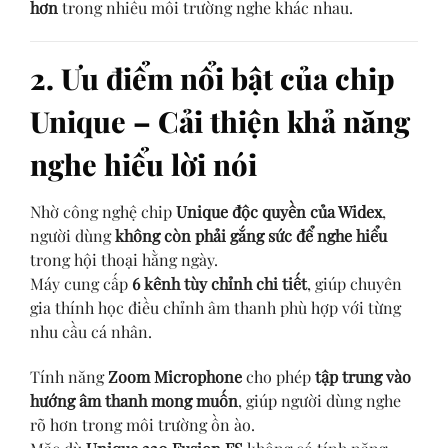
hơn
trong nhiều môi trường nghe khác nhau.
2. Ưu điểm nổi bật của chip
Unique – Cải thiện khả năng
nghe hiểu lời nói
Nhờ công nghệ chip
Unique độc quyền của Widex
,
người dùng
không còn phải gắng sức để nghe hiểu
trong hội thoại hằng ngày.
Máy cung cấp
6 kênh tùy chỉnh chi tiết
, giúp chuyên
gia thính học điều chỉnh âm thanh phù hợp với từng
nhu cầu cá nhân.
Tính năng
Zoom Microphone
cho phép
tập trung vào
hướng âm thanh mong muốn
, giúp người dùng nghe
rõ hơn trong môi trường ồn ào.