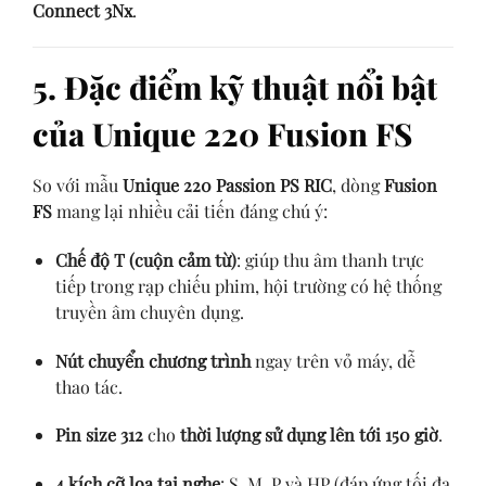
Connect 3Nx
.
5. Đặc điểm kỹ thuật nổi bật
của Unique 220 Fusion FS
So với mẫu
Unique 220 Passion PS RIC
, dòng
Fusion
FS
mang lại nhiều cải tiến đáng chú ý:
Chế độ T (cuộn cảm từ)
: giúp thu âm thanh trực
tiếp trong rạp chiếu phim, hội trường có hệ thống
truyền âm chuyên dụng.
Nút chuyển chương trình
ngay trên vỏ máy, dễ
thao tác.
Pin size 312
cho
thời lượng sử dụng lên tới 150 giờ
.
4 kích cỡ loa tai nghe
: S, M, P và HP (đáp ứng tối đa