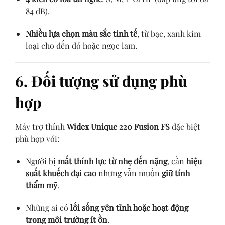
84 dB).
Nhiều lựa chọn màu sắc tinh tế
, từ bạc, xanh kim
loại cho đến đỏ hoặc ngọc lam.
6. Đối tượng sử dụng phù
hợp
Máy trợ thính
Widex Unique 220 Fusion FS
đặc biệt
phù hợp với:
Người bị
mất thính lực từ nhẹ đến nặng
, cần
hiệu
suất khuếch đại cao
nhưng vẫn muốn
giữ tính
thẩm mỹ
.
Những ai có
lối sống yên tĩnh hoặc hoạt động
trong môi trường ít ồn
.