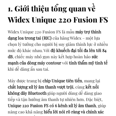
1. Giới thiệu tổng quan về
Widex Unique 220 Fusion FS
Widex Unique 220 Fusion FS là mẫu
máy trợ thính
dạng loa trong tai (RIC)
của hãng Widex – một lựa
chọn lý tưởng cho người bị suy giảm thính lực ở nhiều
mức độ khác nhau. Với
độ khuếch đại tối đa lên tới 84
dB
, chiếc máy nhỏ gọn này kết hợp hoàn hảo
sức
mạnh của dòng máy contour
với
tính thẩm mỹ tinh tế
khi dễ dàng ẩn sau tai.
Máy được trang bị
chip Unique tiên tiến
, mang lại
chất lượng xử lý âm thanh vượt trội
, cùng
kết nối
không dây Bluetooth
giúp người dùng dễ dàng giao
tiếp và tận hưởng âm thanh tự nhiên hơn. Đặc biệt,
Unique 220 Fusion FS có 6 kênh xử lý âm thanh
, giúp
nâng cao khả năng
hiểu lời nói rõ ràng và chính xác