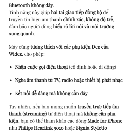
Bluetooth không dây
.
Tính năng này giúp
hai tai giao tiếp đồng bộ
để
truyền tín hiệu âm thanh
chính xác, không độ trễ
,
đảm bảo người dùng
hiểu rõ lời nói và môi trường
xung quanh
.
Máy cũng
tương thích với các phụ kiện Dex của
Widex
, cho phép:
Nhận cuộc gọi điện thoại
(cố định hoặc di động)
Nghe âm thanh từ TV, radio hoặc thiết bị phát nhạc
Kết nối dễ dàng mà không cần dây
Tuy nhiên, nếu bạn mong muốn
truyền trực tiếp âm
thanh (streaming)
từ điện thoại mà
không cần phụ
kiện
, bạn có thể tham khảo các dòng
Made for iPhone
như
Philips Hearlink 5010
hoặc
Signia Styletto