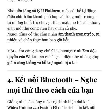
Nhờ
nền tảng xử lý U Platform
, máy có thể
tự động
điều chỉnh âm thanh
phù hợp với từng môi trường –
từ những buổi trò chuyện thân mật cho tới các không
gian mở như công viên hay quán cà phê.
Người dùng có thể cảm nhận
âm thanh trong trẻo, tự
nhiên và chân thực hơn bao giờ hết
.
Một điểm cộng đáng chú ý là
chương trình Zen độc
quyền của Widex
, tạo ra các giai điệu nhẹ nhàng giúp
giảm căng thẳng và hỗ trợ người bị ù tai
.
4. Kết nối Bluetooth – Nghe
mọi thứ theo cách của bạn
Giống như các dòng máy trợ thính hiện đại khác,
Widex Unique 220 Fusion FS
được tích hợp
kết nối