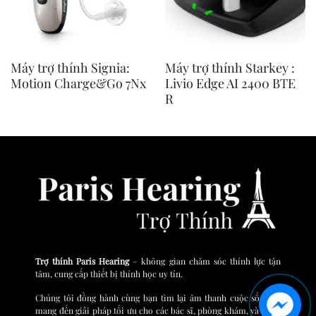
Máy trợ thính Signia:
Máy trợ thính Starkey :
Motion Charge&Go 7Nx
Livio Edge AI 2400 BTE
R
Trợ thính Paris Hearing
– không gian chăm sóc thính lực tận
tâm, cung cấp thiết bị thính học uy tín.
Chúng tôi đồng hành cùng bạn tìm lại âm thanh cuộc sống và
mang đến giải pháp tối ưu cho các bác sĩ, phòng khám, và bệnh