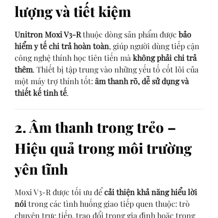
lượng và tiết kiệm
Unitron Moxi V3-R
thuộc dòng sản phẩm được
bảo
hiểm y tế chi trả hoàn toàn
, giúp người dùng tiếp cận
công nghệ thính học tiên tiến mà
không phải chi trả
thêm
. Thiết bị tập trung vào những yếu tố cốt lõi của
một máy trợ thính tốt:
âm thanh rõ, dễ sử dụng và
thiết kế tinh tế
.
2. Âm thanh trong trẻo –
Hiệu quả trong môi trường
yên tĩnh
Moxi V3-R được tối ưu để
cải thiện khả năng hiểu lời
nói
trong các tình huống giao tiếp quen thuộc: trò
chuyện trực tiếp, trao đổi trong gia đình hoặc trong