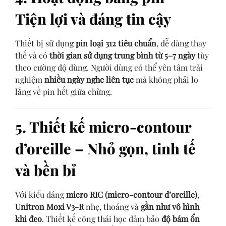
Tiện lợi và đáng tin cậy
Thiết bị sử dụng
pin loại 312 tiêu chuẩn
, dễ dàng thay
thế và có
thời gian sử dụng trung bình từ 5–7 ngày
tùy
theo cường độ dùng. Người dùng có thể yên tâm trải
nghiệm
nhiều ngày nghe liên tục
mà không phải lo
lắng về pin hết giữa chừng.
5. Thiết kế micro-contour
d’oreille – Nhỏ gọn, tinh tế
và bền bỉ
Với kiểu dáng
micro RIC (micro-contour d’oreille)
,
Unitron Moxi V3-R
nhẹ, thoáng và
gần như vô hình
khi đeo
. Thiết kế công thái học đảm bảo
độ bám ổn