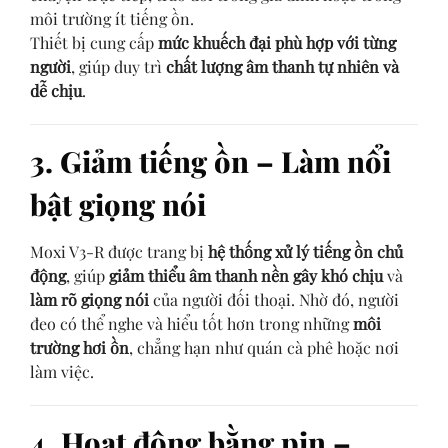
môi trường ít tiếng ồn.
Thiết bị cung cấp
mức khuếch đại phù hợp với từng
người
, giúp duy trì
chất lượng âm thanh tự nhiên và
dễ chịu
.
3. Giảm tiếng ồn – Làm nổi
bật giọng nói
Moxi V3-R được trang bị
hệ thống xử lý tiếng ồn chủ
động
, giúp
giảm thiểu âm thanh nền gây khó chịu
và
làm rõ giọng nói
của người đối thoại. Nhờ đó, người
đeo có thể nghe và hiểu tốt hơn trong những
môi
trường hơi ồn
, chẳng hạn như quán cà phê hoặc nơi
làm việc.
4. Hoạt động bằng pin –