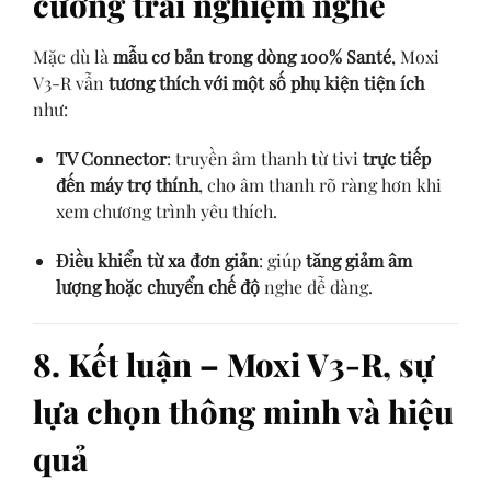
cường trải nghiệm nghe
Mặc dù là
mẫu cơ bản trong dòng 100% Santé
, Moxi
V3-R vẫn
tương thích với một số phụ kiện tiện ích
như:
TV Connector
: truyền âm thanh từ tivi
trực tiếp
đến máy trợ thính
, cho âm thanh rõ ràng hơn khi
xem chương trình yêu thích.
Điều khiển từ xa đơn giản
: giúp
tăng giảm âm
lượng hoặc chuyển chế độ
nghe dễ dàng.
8. Kết luận – Moxi V3-R, sự
lựa chọn thông minh và hiệu
quả