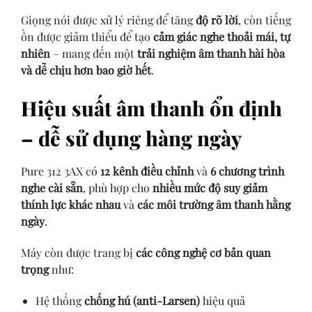
Giọng nói được xử lý riêng để tăng
độ rõ lời
, còn tiếng
ồn được giảm thiểu để tạo
cảm giác nghe thoải mái, tự
nhiên
– mang đến một
trải nghiệm âm thanh hài hòa
và dễ chịu hơn bao giờ hết
.
Hiệu suất âm thanh ổn định
– dễ sử dụng hàng ngày
Pure 312 3AX có
12 kênh điều chỉnh
và
6 chương trình
nghe cài sẵn
, phù hợp cho
nhiều mức độ suy giảm
thính lực khác nhau
và
các môi trường âm thanh hằng
ngày
.
Máy
còn được trang bị
các công nghệ cơ bản quan
trọng
như:
Hệ thống
chống hú (anti-Larsen)
hiệu quả