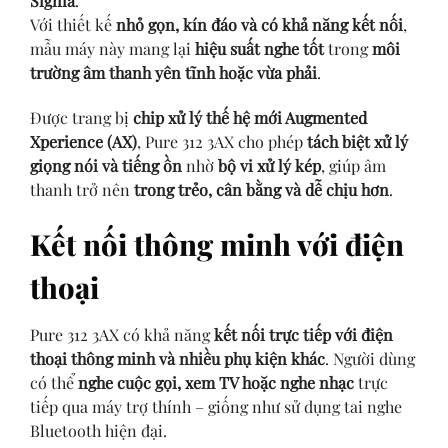
Signia
.
Với thiết kế
nhỏ gọn, kín đáo và có khả năng kết nối
,
mẫu máy này mang lại
hiệu suất nghe tốt
trong
môi
trường âm thanh yên tĩnh hoặc vừa phải
.
Được trang bị
chip xử lý thế hệ mới Augmented
Xperience (AX)
, Pure 312 3AX cho phép
tách biệt xử lý
giọng nói và tiếng ồn
nhờ
bộ vi xử lý kép
, giúp âm
thanh trở nên
trong trẻo, cân bằng và dễ chịu hơn
.
Kết nối thông minh với điện
thoại
Pure 312 3AX có khả năng
kết nối trực tiếp với điện
thoại thông minh và nhiều phụ kiện khác
. Người dùng
có thể
nghe cuộc gọi, xem TV hoặc nghe nhạc
trực
tiếp qua máy trợ thính – giống như sử dụng tai nghe
Bluetooth hiện đại.