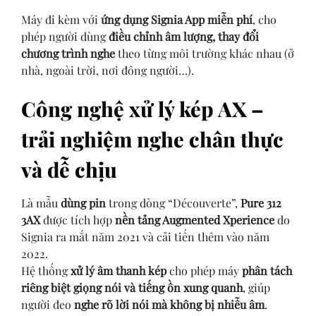
Máy đi kèm với
ứng dụng Signia App miễn phí
, cho
phép người dùng
điều chỉnh âm lượng, thay đổi
chương trình nghe
theo từng môi trường khác nhau (ở
nhà, ngoài trời, nơi đông người…).
Công nghệ xử lý kép AX –
trải nghiệm nghe chân thực
và dễ chịu
Là mẫu
dùng pin
trong dòng “Découverte”,
Pure 312
3AX
được tích hợp
nền tảng Augmented Xperience
do
Signia ra mắt năm 2021 và cải tiến thêm vào năm
2022.
Hệ thống
xử lý âm thanh kép
cho phép máy
phân tách
riêng biệt giọng nói và tiếng ồn xung quanh
, giúp
người đeo
nghe rõ lời nói mà không bị nhiễu âm
.