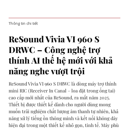
Thông tin chi tiết
ReSound Vivia VI 960 S
DRWC – Công nghệ trợ
thính AI thế hệ mới với khả
năng nghe vượt trội
ReSound Vivia VI 960 S DRWC là dòng máy trợ thính
mini RIC (Receiver In Canal – loa đặt trong ống tai)
cao cấp mới nhất của ReSound, ra mắt năm 2025.
Thiết bị được thiết kế dành cho người dùng mong
muốn trải nghiệm chất lượng âm thanh tự nhiên, khả
năng xử lý tiếng ồn thông minh và kết nối không dây
hiện đại trong một thiết kế nhỏ gọn, tinh tế. Máy phù