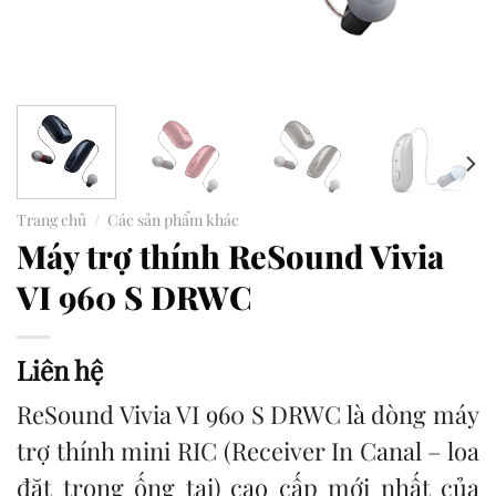
Trang chủ
/
Các sản phẩm khác
Máy trợ thính ReSound Vivia
VI 960 S DRWC
Liên hệ
ReSound Vivia VI 960 S DRWC là dòng máy
trợ thính mini RIC (Receiver In Canal – loa
đặt trong ống tai) cao cấp mới nhất của