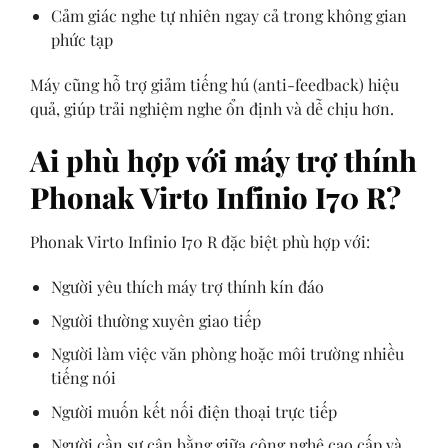
Cảm giác nghe tự nhiên ngay cả trong không gian
phức tạp
Máy cũng hỗ trợ giảm tiếng hú (anti-feedback) hiệu
quả, giúp trải nghiệm nghe ổn định và dễ chịu hơn.
Ai phù hợp với máy trợ thính
Phonak Virto Infinio I70 R?
Phonak Virto Infinio I70 R đặc biệt phù hợp với:
Người yêu thích máy trợ thính kín đáo
Người thường xuyên giao tiếp
Người làm việc văn phòng hoặc môi trường nhiều
tiếng nói
Người muốn kết nối điện thoại trực tiếp
Người cần sự cân bằng giữa công nghệ cao cấp và