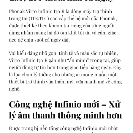
Phonak Virto Infinio I70 R là dòng máy trợ thính
trong tai (ITE/ITC) cao cấp thế hệ mới của Phonak,
được thiết kế theo khuôn tai riêng của từng người
dùng nhằm mang lại độ ôm khít tối ưu và cảm giác
đeo dễ chịu suốt cả ngày dài.
Với kiểu dáng nhỏ gọn, tinh tế và màu sắc tự nhiên,
Virto Infinio I70 R gần như “ẩn mình” trong tai, giúp
người dùng tự tin hơn trong giao tiếp hàng ngày. Đây
là lựa chọn lý tưởng cho những ai mong muốn một
thiết bị trợ thính vừa thẩm mỹ, vừa mạnh mẽ về công
nghệ.
Công nghệ Infinio mới – Xử
lý âm thanh thông minh hơn
Được trang bị nền tảng công nghệ Infinio mới nhất