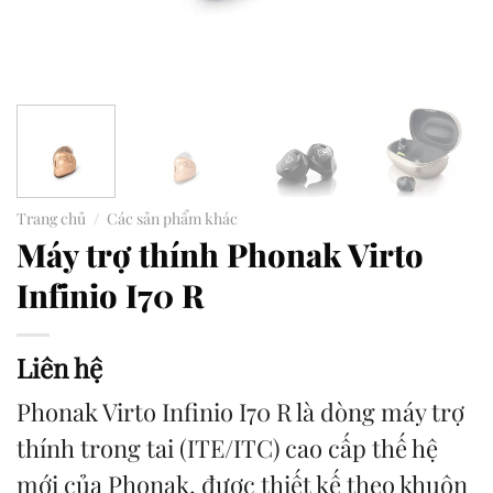
Trang chủ
/
Các sản phẩm khác
Máy trợ thính Phonak Virto
Infinio I70 R
Liên hệ
Phonak Virto Infinio I70 R là dòng máy trợ
thính trong tai (ITE/ITC) cao cấp thế hệ
mới của Phonak, được thiết kế theo khuôn