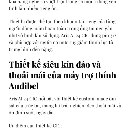
khả năng nghe rõ vượt trội trong cả môi trường yên
tĩnh lẫn nhiều tiếng ồn.
Thiết bị được chế tạo theo khuôn tai riêng của từng
người dùng, nằm hoàn toàn trong ống tai nên gần
như vô hình khi sử dụng. Aris AI 24 CIC dùng pin 312
và phù hợp với người có mức suy giảm thính lực từ
trung bình đến nặng.
Thiết kế siêu kín đáo và
thoải mái của máy trợ thính
Audibel
Aris AI 24 CIC nổi bật với thiết kế custom-made ôm
sát cấu trúc tai, mang lại trải nghiệm đeo thoải mái và
ổn định suốt ngày dài.
Ưu điểm của thiết kế CIC: