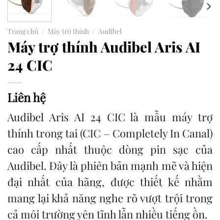
Trang chủ
/
Máy trợ thính
/
Audibel
Máy trợ thính Audibel Aris AI
24 CIC
Liên hệ
Audibel
Aris AI 24 CIC là mẫu máy trợ
thính trong tai (CIC – Completely In Canal)
cao cấp nhất thuộc dòng pin sạc của
Audibel. Đây là phiên bản mạnh mẽ và hiện
đại nhất của hãng, được thiết kế nhằm
mang lại khả năng nghe rõ vượt trội trong
cả môi trường yên tĩnh lẫn nhiều tiếng ồn.