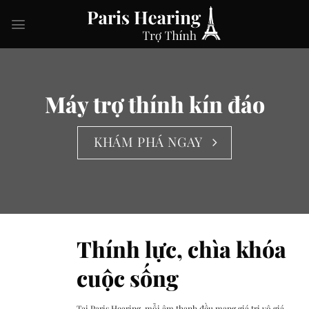
Skip
to
content
Máy trợ thính kín đáo
KHÁM PHÁ NGAY
Thính lực, chìa khóa
cuộc sống
Tại Paris Hearing, mỗi âm thanh đều mang giá trị vô giá,