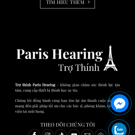
TÌM HIỂU THÊM
Trợ thính Paris Hearing
– không gian chăm sóc thính lực tận
tâm, cung cấp thiết bị thính học uy tín.
Chúng tôi đồng hành cùng bạn tìm lại âm thanh cuộc sống và
mang đến giải pháp tối ưu cho các bác sĩ, phòng khám, và bệnh
viện tai mũi họng.
THEO DÕI CHÚNG TÔI