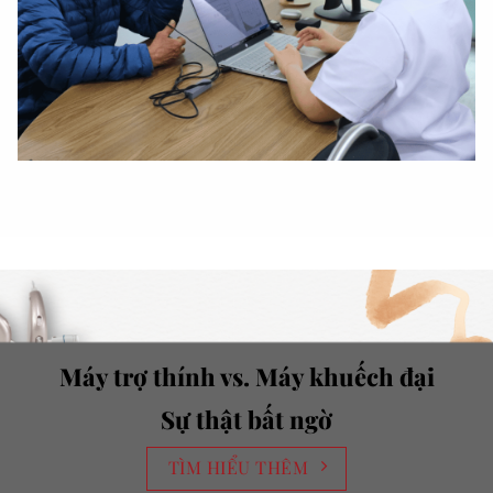
Máy trợ thính vs. Máy khuếch đại
Sự thật bất ngờ
TÌM HIỂU THÊM