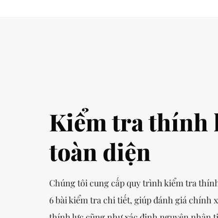
Kiểm tra thính 
toàn diện
Chúng tôi cung cấp quy trình kiểm tra thính
6 bài kiểm tra chi tiết, giúp đánh giá chính
thính lực cũng như xác định nguyên nhân t