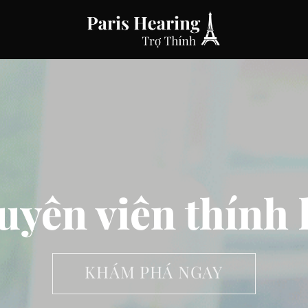
uyên viên thính 
KHÁM PHÁ NGAY