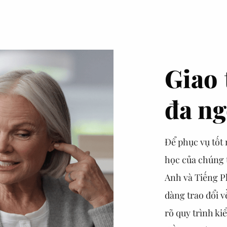
Giao 
đa n
Để phục vụ tốt
học của chúng t
Anh và Tiếng P
dàng trao đổi v
rõ quy trình ki