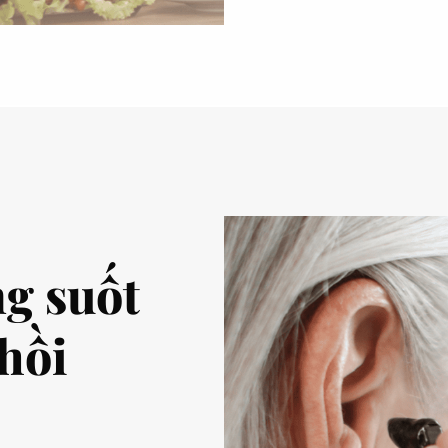
g suốt
hồi