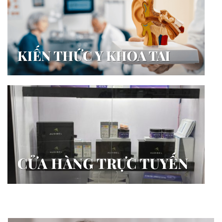
KIẾN THỨC Y KHOA TAI
CỬA HÀNG TRỰC TUYẾN