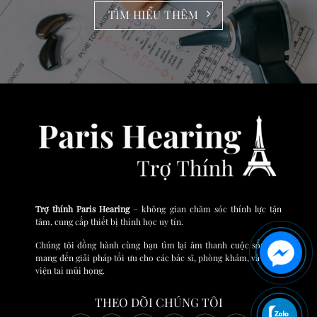
TÌM HIỂU THÊM
Trợ thính Paris Hearing
– không gian chăm sóc thính lực tận
tâm, cung cấp thiết bị thính học uy tín.
Chúng tôi đồng hành cùng bạn tìm lại âm thanh cuộc sống và
mang đến giải pháp tối ưu cho các bác sĩ, phòng khám, và bệnh
viện tai mũi họng.
THEO DÕI CHÚNG TÔI